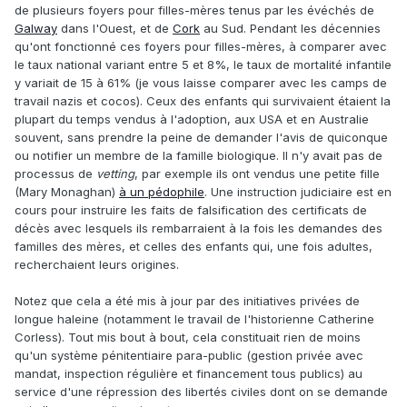
de plusieurs foyers pour filles-mères tenus par les évéchés de
Galway
dans l'Ouest, et de
Cork
au Sud. Pendant les décennies
qu'ont fonctionné ces foyers pour filles-mères, à comparer avec
le taux national variant entre 5 et 8%, le taux de mortalité infantile
y variait de 15 à 61% (je vous laisse comparer avec les camps de
travail nazis et cocos). Ceux des enfants qui survivaient étaient la
plupart du temps vendus à l'adoption, aux USA et en Australie
souvent, sans prendre la peine de demander l'avis de quiconque
ou notifier un membre de la famille biologique. Il n'y avait pas de
processus de
vetting
, par exemple ils ont vendus une petite fille
(Mary Monaghan)
à un pédophile
. Une instruction judiciaire est en
cours pour instruire les faits de falsification des certificats de
décès avec lesquels ils rembarraient à la fois les demandes des
familles des mères, et celles des enfants qui, une fois adultes,
recherchaient leurs origines.
Notez que cela a été mis à jour par des initiatives privées de
longue haleine (notamment le travail de l'historienne Catherine
Corless). Tout mis bout à bout, cela constituait rien de moins
qu'un système pénitentiaire para-public (gestion privée avec
mandat, inspection régulière et financement tous publics) au
service d'une répression des libertés civiles dont on se demande