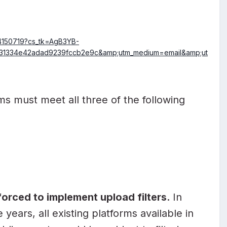
24150719?cs_tk=AgB3YB-
334e42adad9239fccb2e9c&amp;utm_medium=email&amp;ut
rms must meet all three of the following
 forced to implement upload filters.
In
 years, all existing platforms available in