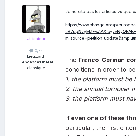
Je ne cite pas les articles vu que ç
https://www.change.org/p/europea
cB7upNvyMZFwAAXicyyvNyQEABF8
m_source=petition_update&amp;ut
Utilisateur
3,7k
Lieu:
Earth
The
Franco-German co
Tendance:
Libéral
classique
conditions in order to be
1. the platform must be 
2. the annual turnover m
3. the platform must hav
If even one of these th
particular, the first cri