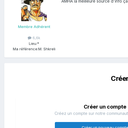
AMHA la meilleure source d'info ça
Membre Adhérent
6,6k
Lieu:
*
Ma référence:
M. Shkreli
Crée
Créer un compte
Créez un compte sur notre communauté.
Créer un nouveau compt