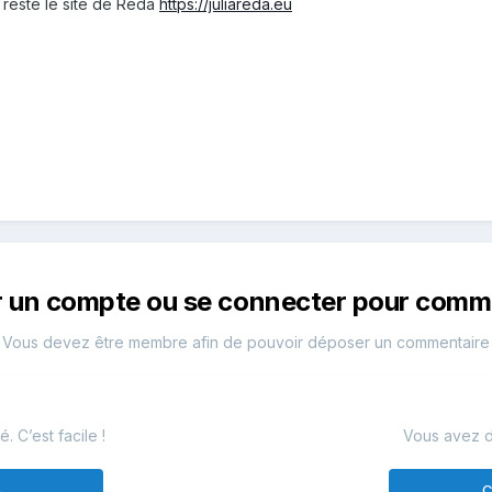
 reste le site de Reda
https://juliareda.eu
r un compte ou se connecter pour comm
Vous devez être membre afin de pouvoir déposer un commentaire
 C’est facile !
Vous avez d
e
C