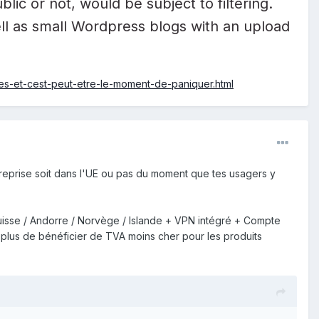
lic or not, would be subject to filtering.
ll as small Wordpress blogs with an upload
ides-et-cest-peut-etre-le-moment-de-paniquer.html
reprise soit dans l'UE ou pas du moment que tes usagers y
Suisse / Andorre / Norvège / Islande + VPN intégré + Compte
n plus de bénéficier de TVA moins cher pour les produits