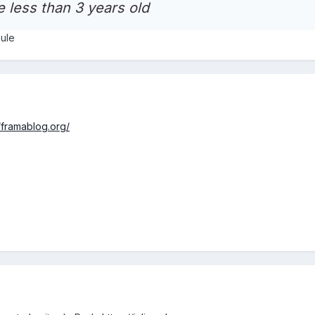
e less than 3 years old
ule
//framablog.org/