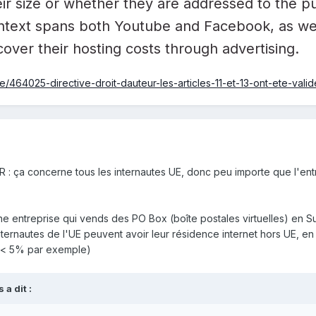
ir size or whether they are addressed to the pub
 context spans both Youtube and Facebook, as we
cover their hosting costs through advertising.
/464025-directive-droit-dauteur-les-articles-11-et-13-ont-ete-val
PR
:
ça concerne tous les internautes UE, donc peu importe que l'ent
ne entreprise qui vends des PO Box (boîte postales virtuelles) en 
nternautes de l'UE peuvent avoir leur résidence internet hors UE, e
 < 5% par exemple)
s
a dit :