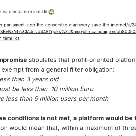
a va bientôt être interdit
n-parliament-stop-the-censorship-machinery-save-the-internet/u/
BvNxNf7cCIAJnDd448fYjoks%3D&amp;utm_campaign=cbb8005031
m_term=cs
mpromise
stipulates that profit-oriented platfo
 exempt from a general filter obligation:
less than 3 years old
ust be less than 10 million Euro
e less than 5 million users per month
ree conditions is not met, a platform would be
terion would mean that, within a maximum of three