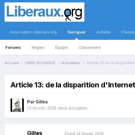
Association Liberaux.org
Naviguer
Activité
Classe
Forums
Règles
Équipe
Classement
Accueil
LIBRE-ECHANGE
Actualités
Article 13: de la disparitio
Article 13: de la disparition d'Interne
Par
Gilles
14 février 2019
dans
Actualités
Gilles
Posté
14 février 2019