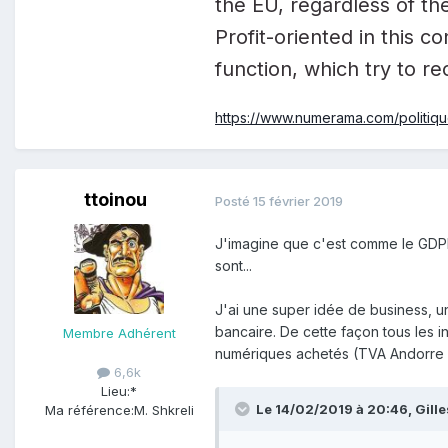
the EU, regardless of the
Profit-oriented in this
function, which try to re
https://www.numerama.com/politique
ttoinou
Posté
15 février 2019
J'imagine que c'est comme le GD
sont...
J'ai une super idée de business, u
bancaire. De cette façon tous les i
Membre Adhérent
numériques achetés (TVA Andorre
6,6k
Lieu:
*
Le 14/02/2019 à 20:46,
Gille
Ma référence:
M. Shkreli