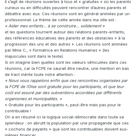
Il s’agit de réunions ouvertes à tous et « gratuites » où les parents
curieux ou en difficultés peuvent rencontrer d’autres parents et
débattre avec eux. Ces réunions sont en général animées par un
professionnel. Le thème de cette année dans ma ville est :
« Aider mes enfants… à se construire… solidement »
et les questions tournent autour des relations parents-enfants,
des références éducatives des parents et des obstacles « à la
progression des uns et des autres ». Les réunions sont animées
par Mme C., « Formatrice en Relations Humaines » (les
majuscules sont dans le texte).
Si on imagine bien quelles sont les valeurs véhiculées dans ces
réunions, car la FCPE ne saurait être neutre, une mention en bas
de tract mérite toute notre attention :
« Nous vous rappelons enfin que ces rencontres organisées par
la FCPE de l’Oise sont gratuite pour les participants, et que leur
coût est assuré par des subventions accordées par différents
organismes et municipalités. »
« Gratuite pour les participants », peut-être mais pas pour le
contribuable !
On a en résumé ici la logique social-démocratie dans toute sa
splendeur : on abrutit la population par une propagande que ces
« cochons de payants » que sont les contribuables doivent eux-
mêmes financer.