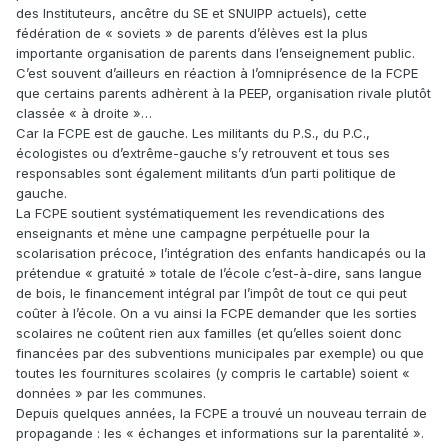
des Instituteurs, ancêtre du SE et SNUIPP actuels), cette
fédération de « soviets » de parents d’élèves est la plus
importante organisation de parents dans l’enseignement public.
C’est souvent d’ailleurs en réaction à l’omniprésence de la FCPE
que certains parents adhèrent à la PEEP, organisation rivale plutôt
classée « à droite »…
Car la FCPE est de gauche. Les militants du P.S., du P.C.,
écologistes ou d’extrême-gauche s’y retrouvent et tous ses
responsables sont également militants d’un parti politique de
gauche.
La FCPE soutient systématiquement les revendications des
enseignants et mène une campagne perpétuelle pour la
scolarisation précoce, l’intégration des enfants handicapés ou la
prétendue « gratuité » totale de l’école c’est-à-dire, sans langue
de bois, le financement intégral par l’impôt de tout ce qui peut
coûter à l’école. On a vu ainsi la FCPE demander que les sorties
scolaires ne coûtent rien aux familles (et qu’elles soient donc
financées par des subventions municipales par exemple) ou que
toutes les fournitures scolaires (y compris le cartable) soient «
données » par les communes.
Depuis quelques années, la FCPE a trouvé un nouveau terrain de
propagande : les « échanges et informations sur la parentalité ».