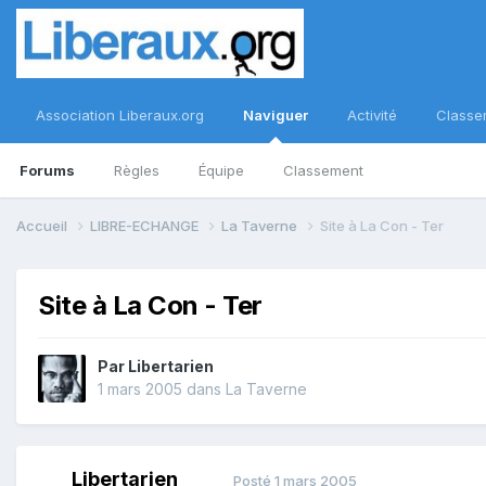
Association Liberaux.org
Naviguer
Activité
Classe
Forums
Règles
Équipe
Classement
Accueil
LIBRE-ECHANGE
La Taverne
Site à La Con - Ter
Site à La Con - Ter
Par
Libertarien
1 mars 2005
dans
La Taverne
Libertarien
Posté
1 mars 2005