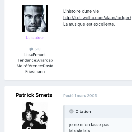
L'histoire dune vie
http://koti.welho.com/alaari/lodger/
La musique est excellente.
Utilisateur
518
Lieu:
Ermont
Tendance:
Anarcap
Ma référence:
David
Friedmann
Patrick Smets
Posté
1 mars 2005
Citation
je ne m'en lasse pas
lalalala lala