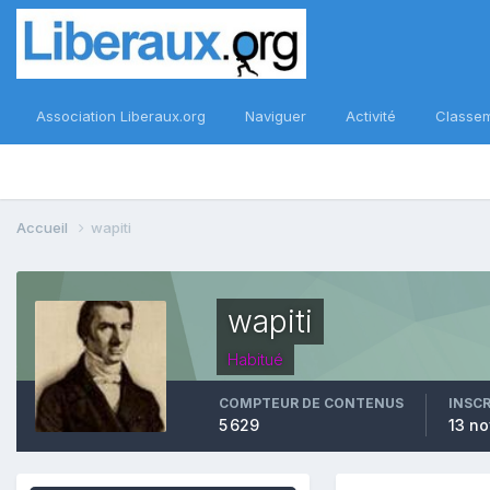
Association Liberaux.org
Naviguer
Activité
Classe
Accueil
wapiti
wapiti
Habitué
COMPTEUR DE CONTENUS
INSC
5 629
13 n