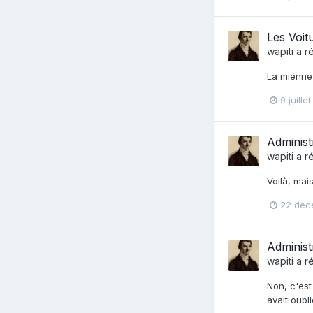
Les Voit
wapiti
a r
La mienne 
9 juille
Administ
wapiti
a r
Voilà, mai
22 déc
Administ
wapiti
a r
Non, c'est
avait oubl