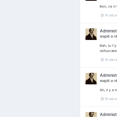
Bon, ce n'
19 déc
Administ
wapiti
a r
Bah, tu t'
obfuscate
19 déc
Administ
wapiti
a r
Ah, il y a 
19 déc
Administ