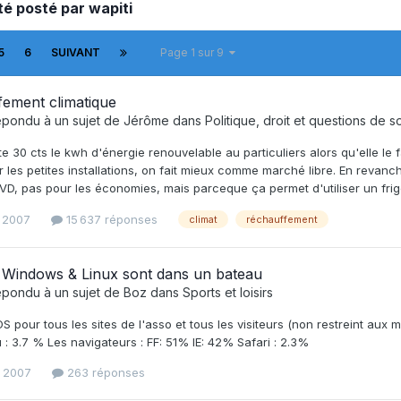
té posté par wapiti
5
6
SUIVANT
Page 1 sur 9
ement climatique
épondu à un sujet de
Jérôme
dans
Politique, droit et questions de s
e 30 cts le kwh d'énergie renouvelable au particuliers alors qu'elle le f
 les petites installations, on fait mieux comme marché libre. En revanc
VD, pas pour les économies, mais parceque ça permet d'utiliser un frigo
t 2007
15 637 réponses
climat
réchauffement
 Windows & Linux sont dans un bateau
épondu à un sujet de
Boz
dans
Sports et loisirs
OS pour tous les sites de l'asso et tous les visiteurs (non restreint aux
: 3.7 % Les navigateurs : FF: 51% IE: 42% Safari : 2.3%
et 2007
263 réponses