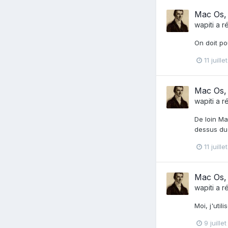
Mac Os,
wapiti
a r
On doit po
11 juill
Mac Os,
wapiti
a r
De loin Ma
dessus duq
11 juill
Mac Os,
wapiti
a r
Moi, j'uti
9 juille