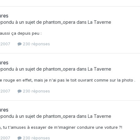
ures
épondu à un sujet de
phantom_opera
dans
La Taverne
i aussi ça depuis peu :
t 2007
230 réponses
ures
épondu à un sujet de
phantom_opera
dans
La Taverne
 rouge en effet, mais je n'ai pas le toit ouvrant comme sur la photo .
t 2007
230 réponses
ures
épondu à un sujet de
phantom_opera
dans
La Taverne
 tu t'amuses à essayer de m'imaginer conduire une voiture ?!
t 2007
230 réponses