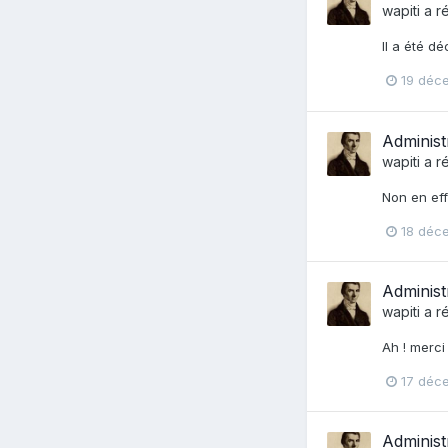
wapiti
a r
Il a été d
19 déc
Administ
wapiti
a r
Non en eff
18 déc
Administ
wapiti
a r
Ah ! merci
17 déc
Administ