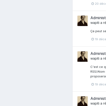
20 déc
Administ
wapiti
a r
Ça peut se
19 déc
Administ
wapiti
a r
C'est ce q
RSS/Atom i
proposera
19 déc
Administ
wapiti
a r