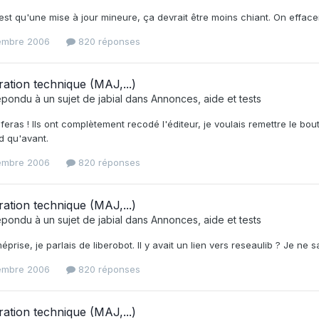
est qu'une mise à jour mineure, ça devrait être moins chiant. On efface
embre 2006
820 réponses
ration technique (MAJ,...)
épondu à un sujet de
jabial
dans
Annonces, aide et tests
y feras ! Ils ont complètement recodé l'éditeur, je voulais remettre le bou
d qu'avant.
embre 2006
820 réponses
ration technique (MAJ,...)
épondu à un sujet de
jabial
dans
Annonces, aide et tests
méprise, je parlais de liberobot. Il y avait un lien vers reseaulib ? Je ne
embre 2006
820 réponses
ration technique (MAJ,...)