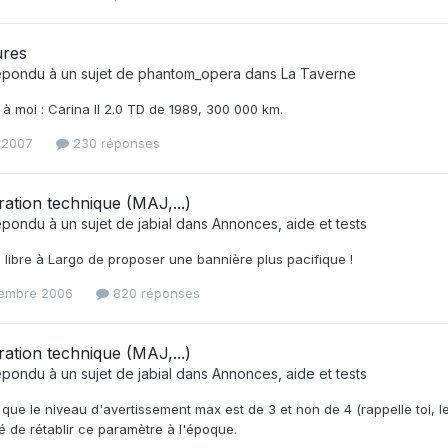
ures
épondu à un sujet de
phantom_opera
dans
La Taverne
à moi : Carina II 2.0 TD de 1989, 300 000 km.
t 2007
230 réponses
ration technique (MAJ,...)
épondu à un sujet de
jabial
dans
Annonces, aide et tests
s libre à Largo de proposer une bannière plus pacifique !
embre 2006
820 réponses
ration technique (MAJ,...)
épondu à un sujet de
jabial
dans
Annonces, aide et tests
 que le niveau d'avertissement max est de 3 et non de 4 (rappelle toi, l
ié de rétablir ce paramètre à l'époque.