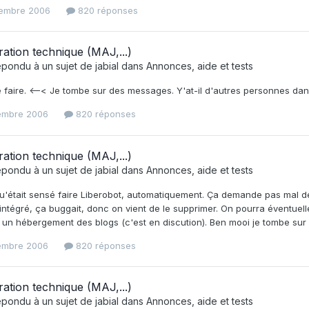
embre 2006
820 réponses
ration technique (MAJ,...)
épondu à un sujet de
jabial
dans
Annonces, aide et tests
 faire. <–< Je tombe sur des messages. Y'at-il d'autres personnes dans 
embre 2006
820 réponses
ration technique (MAJ,...)
épondu à un sujet de
jabial
dans
Annonces, aide et tests
u'était sensé faire Liberobot, automatiquement. Ça demande pas mal de t
ntégré, ça buggait, donc on vient de le supprimer. On pourra éventuel
 un hébergement des blogs (c'est en discution). Ben mooi je tombe su
embre 2006
820 réponses
ration technique (MAJ,...)
épondu à un sujet de
jabial
dans
Annonces, aide et tests