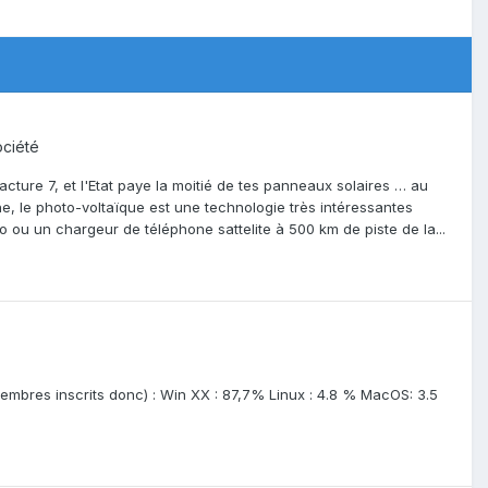
ociété
acture 7, et l'Etat paye la moitié de tes panneaux solaires … au
he, le photo-voltaïque est une technologie très intéressantes
 ou un chargeur de téléphone sattelite à 500 km de piste de la...
 membres inscrits donc) : Win XX : 87,7% Linux : 4.8 % MacOS: 3.5