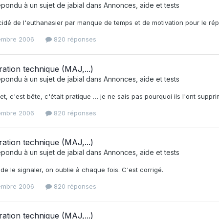
épondu à un sujet de
jabial
dans
Annonces, aide et tests
écidé de l'euthanasier par manque de temps et de motivation pour le répar
embre 2006
820 réponses
ration technique (MAJ,...)
épondu à un sujet de
jabial
dans
Annonces, aide et tests
et, c'est bête, c'était pratique … je ne sais pas pourquoi ils l'ont suppri
embre 2006
820 réponses
ration technique (MAJ,...)
épondu à un sujet de
jabial
dans
Annonces, aide et tests
 de le signaler, on oublie à chaque fois. C'est corrigé.
embre 2006
820 réponses
ration technique (MAJ,...)