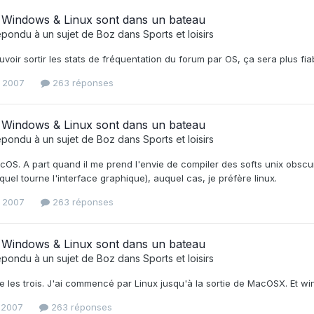
 Windows & Linux sont dans un bateau
épondu à un sujet de
Boz
dans
Sports et loisirs
uvoir sortir les stats de fréquentation du forum par OS, ça sera plus fi
et 2007
263 réponses
 Windows & Linux sont dans un bateau
épondu à un sujet de
Boz
dans
Sports et loisirs
cOS. A part quand il me prend l'envie de compiler des softs unix obscu
uel tourne l'interface graphique), auquel cas, je préfère linux.
et 2007
263 réponses
 Windows & Linux sont dans un bateau
épondu à un sujet de
Boz
dans
Sports et loisirs
lise les trois. J'ai commencé par Linux jusqu'à la sortie de MacOSX. Et 
t 2007
263 réponses