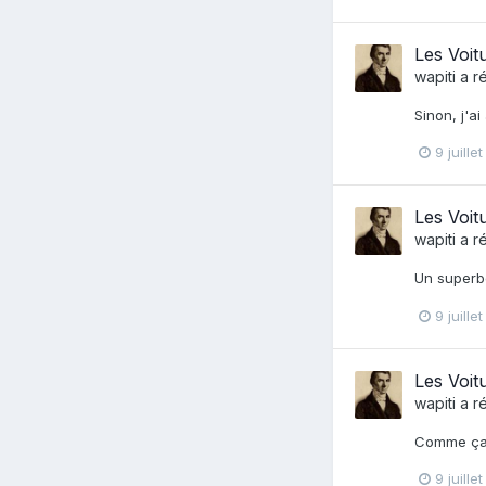
Les Voit
wapiti
a r
Sinon, j'a
9 juille
Les Voit
wapiti
a r
Un superbe
9 juille
Les Voit
wapiti
a r
Comme ça,
9 juille