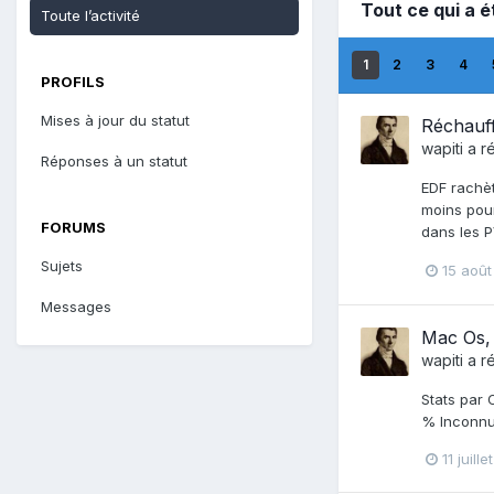
Tout ce qui a é
Toute l’activité
1
2
3
4
PROFILS
Mises à jour du statut
Réchauff
wapiti
a r
Réponses à un statut
EDF rachèt
moins pour
FORUMS
dans les P
Sujets
15 aoû
Messages
Mac Os,
wapiti
a r
Stats par 
% Inconnu 
11 juill