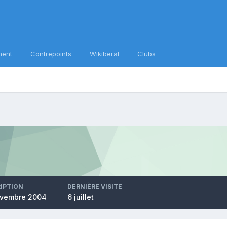
ment
Contrepoints
Wikiberal
Clubs
RIPTION
DERNIÈRE VISITE
ovembre 2004
6 juillet