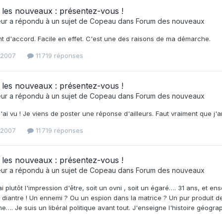
les nouveaux : présentez-vous !
eur
a répondu à un sujet de
Copeau
dans
Forum des nouveaux
t d'accord. Facile en effet. C'est une des raisons de ma démarche.
 2007
11 719 réponses
les nouveaux : présentez-vous !
eur
a répondu à un sujet de
Copeau
dans
Forum des nouveaux
j'ai vu ! Je viens de poster une réponse d'ailleurs. Faut vraiment que j'a
 2007
11 719 réponses
les nouveaux : présentez-vous !
eur
a répondu à un sujet de
Copeau
dans
Forum des nouveaux
'ai plutôt l'impression d'être, soit un ovni , soit un égaré…. 31 ans, et 
 diantre ! Un ennemi ? Ou un espion dans la matrice ? Un pur produit de 
ne…. Je suis un libéral politique avant tout. J'enseigne l'histoire géog