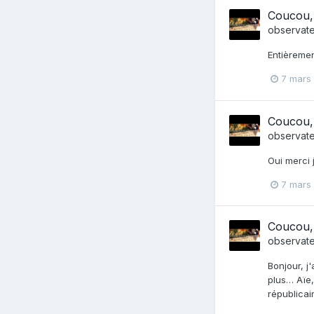
Coucou, 
observat
Entièremen
7 mars
Coucou, 
observat
Oui merci 
7 mars
Coucou, 
observat
Bonjour, j
plus… Aïe,
républicai