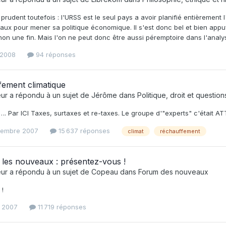
re prudent toutefois : l'URSS est le seul pays a avoir planifié entièrement
taux pour mener sa politique économique. Il s'est donc bel et bien app
on une fin. Mais l'on ne peut donc être aussi péremptoire dans l'analys
 2008
94 réponses
ement climatique
eur
a répondu à un sujet de
Jérôme
dans
Politique, droit et questio
 Par ICI Taxes, surtaxes et re-taxes. Le groupe d'"experts" c'était A
tembre 2007
15 637 réponses
climat
réchauffement
les nouveaux : présentez-vous !
eur
a répondu à un sujet de
Copeau
dans
Forum des nouveaux
 !
l 2007
11 719 réponses