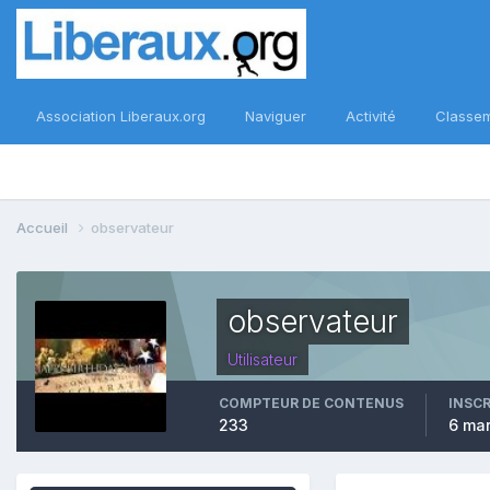
Association Liberaux.org
Naviguer
Activité
Classe
Accueil
observateur
observateur
Utilisateur
COMPTEUR DE CONTENUS
INSC
233
6 ma