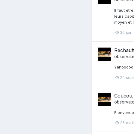
Il faut êt
leurs capi
moyen et n
30 juin
Réchauff
observat
Yahooooo….
24 sep
Coucou, 
observat
Bienvenue
25 avri