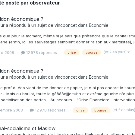
été posté par observateur
don économique ?
eur
a répondu à un sujet de
vincponcet
dans
Economie
que pour le moment, même si je sais que prétendre que le capitalisme c'
erie (enfin, ici les sauvetages semblent donner raison aux marxistes), 
(et 2 en plus)
re 2008
12 978 réponses
crise
bourse
don économique ?
eur
a répondu à un sujet de
vincponcet
dans
Economie
e prof d' éco vient de me donner ce papier, je n'ai pas encore la sour
… Mais au boulot, toute la gôôôôcjjjeeuhh et extrême gauche n'a plus qu
a socialisation des pertes… Au secours… "Crise Financière : Interventions
(et 2 en plus
tembre 2008
12 978 réponses
crise
bourse
nal-socialisme et Maslow
eur
a répondu à un sujet de
Librekom
dans
Philosophie, éthique et hi