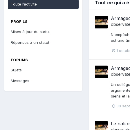
Tout ce qui a 
Toute l’activité
Armaged
PROFILS
observat
Mises à jour du statut
N'empêche 
est une ân
Réponses à un statut
1 octob
FORUMS
Armaged
Sujets
observat
Messages
Un collègu
argumenter
biens et l
30 sep
Le natio
observat