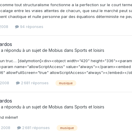
omme tout structuralisme fonctionne a la perfection sur le court term
écalage entre les vraies attentes de chacun, que seul le marché peut sati
nt chaotique et nulle personne par des équations déterministe ne peut é
 2008
94 réponses
ardos
a répondu à un sujet de
Mobius
dans
Sports et loisirs
vé un truc… [dailymotion]<div><object width="420" height="336"><par
param name="allowScriptAccess" value="always"></param><embed sr
36" allowFullScreen="true" allowScriptAccess="always"></embed></obj
 2008
2 681 réponses
musique
ardos
a répondu à un sujet de
Mobius
dans
Sports et loisirs
nd même!!
l 2008
2 681 réponses
musique