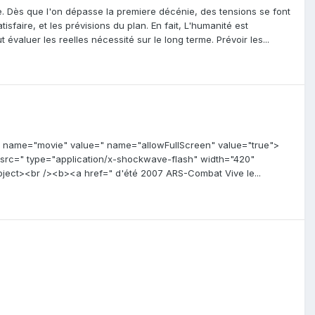
e. Dès que l'on dépasse la premiere décénie, des tensions se font
sfaire, et les prévisions du plan. En fait, L'humanité est
valuer les reelles nécessité sur le long terme. Prévoir les...
am name="movie" value=" name="allowFullScreen" value="true">
c=" type="application/x-shockwave-flash" width="420"
ect><br /><b><a href=" d'été 2007 ARS-Combat Vive le...