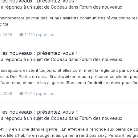
les nouveaux : présentez-vous !
a répondu à un sujet de
Copeau
dans
Forum des nouveaux
aintenant le journal des jeunes militants communistes révolutionnaires
 toi
s 2008
11 719 réponses
les nouveaux : présentez-vous !
a répondu à un sujet de
Copeau
dans
Forum des nouveaux
 exceptions existent toujours, et elles confirment la règle tant par ce qu
elle. Des Perles en soit… Si schweitzer nous a présenté ce cliché, peut 
d'une reine, et moi je les ai gardé. (Brassens) faudrait se réunir pour 
s 2008
11 719 réponses
les nouveaux : présentez-vous !
a répondu à un sujet de
Copeau
dans
Forum des nouveaux
hi il y en a une dans le genre… En effet elle a renoncé aux biens de 
éo. Elle s'habille en rouge, mais ça ne la rend pas sexy. Pendant les 