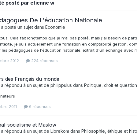
été posté par etienne w
dagogues De L'éducation Nationale
a posté un sujet dans
Economie
tous. Cela fait longtemps que je n'ai pas posté, mais j'ai besoin de p
ntexte, je suis actuellement une formation en comptabilité gestion, do
 les pédagogues de l'éducation nationale. extrait d'un échange avec mo
mbre 2012
224 réponses
rs des Français du monde
a répondu à un sujet de
philippulus
dans
Politique, droit et questio
enateurs
mbre 2011
6 réponses
nal-socialisme et Maslow
a répondu à un sujet de
Librekom
dans
Philosophie, éthique et hist