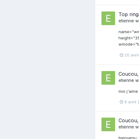
Top ring
etienne w
name="wmo
height="3
wmode="tr
20 avri
Coucou, 
etienne w
moi j'aime
9 avril
Coucou, 
etienne w
bienvenu. 