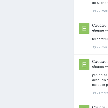
de St char
22 mar
Coucou, 
etienne w
tel horati
22 mar
Coucou, 
etienne w
j'en doute
desquels s
me pose pa
21 mar
Coucou, 