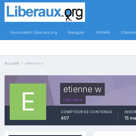
Association Liberaux.org
Naviguer
Activité
Classe
Accueil
etienne w
etienne w
Utilisateur
COMPTEUR DE CONTENUS
INSC
407
15 m