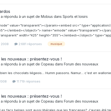
ardos
a répondu à un sujet de
Mobius
dans
Sports et loisirs
de" value="transparent"></param><embed src=" type="application/
55"></embed></object>"> name="wmode" value="transparent"></para
ansparent" width="425" height="355"></embed></object>" type="appli
l 2008
2 681 réponses
musique
les nouveaux : présentez-vous !
a répondu à un sujet de
Copeau
dans
Forum des nouveaux
 bien les chocolats liégeois… Humm passons. Namur… c'est en wallonie?
 2008
11 719 réponses
les nouveaux : présentez-vous !
a répondu à un sujet de
Copeau
dans
Forum des nouveaux
Les facs belges sont aussi libérales que les françaises? J'aurais été ten