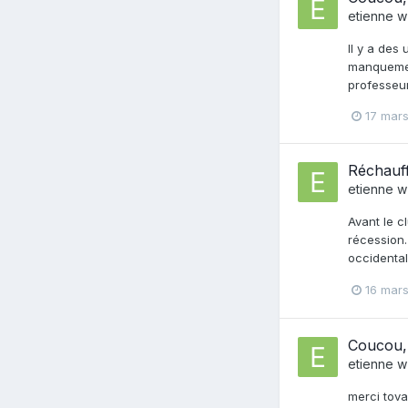
etienne w
Il y a des
manquement
professeur
17 mar
Réchauff
etienne w
Avant le c
récession.
occidental
16 mar
Coucou, 
etienne w
merci tova