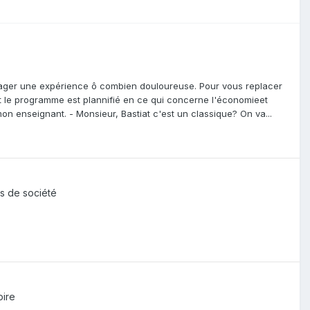
artager une expérience ô combien douloureuse. Pour vous replacer
nt le programme est plannifié en ce qui concerne l'économieet
n enseignant. - Monsieur, Bastiat c'est un classique? On va...
ns de société
oire