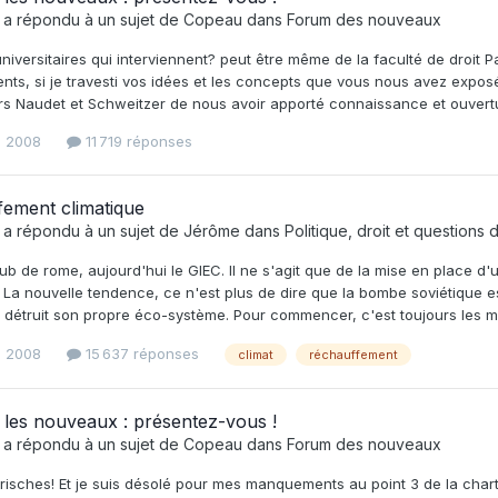
a répondu à un sujet de
Copeau
dans
Forum des nouveaux
 universitaires qui interviennent? peut être même de la faculté de droi
s, si je travesti vos idées et les concepts que vous nous avez exposés
s Naudet et Schweitzer de nous avoir apporté connaissance et ouvertu
s 2008
11 719 réponses
ement climatique
a répondu à un sujet de
Jérôme
dans
Politique, droit et questions 
lub de rome, aujourd'hui le GIEC. Il ne s'agit que de la mise en place 
 La nouvelle tendence, ce n'est plus de dire que la bombe soviétique
 détruit son propre éco-système. Pour commencer, c'est toujours les mêm
s 2008
15 637 réponses
climat
réchauffement
les nouveaux : présentez-vous !
a répondu à un sujet de
Copeau
dans
Forum des nouveaux
risches! Et je suis désolé pour mes manquements au point 3 de la charte