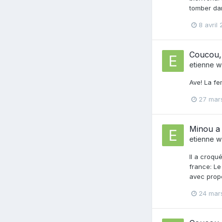
tomber dan
8 avril
Coucou, 
etienne w
Ave! La fe
27 mar
Minou a 
etienne w
Il a croqué
france: Le
avec propo
24 mar