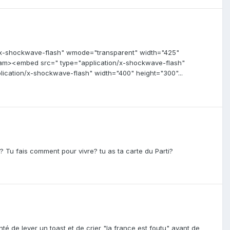
x-shockwave-flash" wmode="transparent" width="425"
m><embed src=" type="application/x-shockwave-flash"
cation/x-shockwave-flash" width="400" height="300"...
 Tu fais comment pour vivre? tu as ta carte du Parti?
té de lever un toast et de crier "la france est foutu" avant de