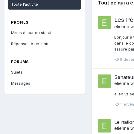
Tout ce qui a 
Toute l’activité
Les Pé
PROFILS
etienne w
Mises à jour du statut
Bonjour à 
dans le co
Réponses à un statut
assuré par
8 déce
FORUMS
Sujets
Sénateu
Messages
etienne w
alien vs s
1 nove
Le natio
etienne w