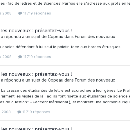
les (fac de lettres et de Sciences).Parfois elle s'adresse aux profs en l
s 2008
11 719 réponses
les nouveaux : présentez-vous !
a répondu à un sujet de
Copeau
dans
Forum des nouveaux
us cocles défendant à lui seul le palatin face aux hordes étrusques….
s 2008
11 719 réponses
les nouveaux : présentez-vous !
a répondu à un sujet de
Copeau
dans
Forum des nouveaux
. La crasse des étudiantes de lettre est accrochée à leur gènes. Le Pr
'arment les vigiles de la Fac: ils font risette aux étudiantes de science
s de question" ++accent méridional ), et montrent une acrimonie inquali
s 2008
11 719 réponses
les nouveaux : présentez-vous !