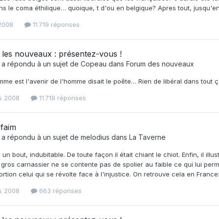
s le coma éthilique… quoique, t d'ou en belgique? Apres tout, jusqu'en 1
 2008
11 719 réponses
les nouveaux : présentez-vous !
a répondu à un sujet de
Copeau
dans
Forum des nouveaux
mme est l'avenir de l'homme disait le poête… Rien de libéral dans tout
s 2008
11 719 réponses
faim
a répondu à un sujet de
melodius
dans
La Taverne
 un bout, indubitable. De toute façon il était chiant le chiot. Enfin, il i
 gros carnassier ne se contente pas de spolier au faible ce qui lui perme
rtion celui qui se révolte face à l'injustice. On retrouve cela en France
s 2008
663 réponses