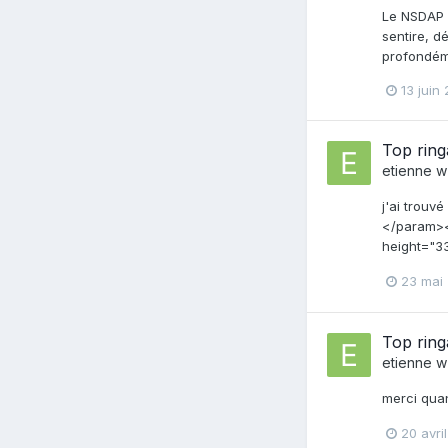
Le NSDAP c
sentire, d
profondéme
13 juin
Top ring
etienne w
j'ai trou
</param><
height="3
23 mai
Top ring
etienne w
merci qua
20 avri