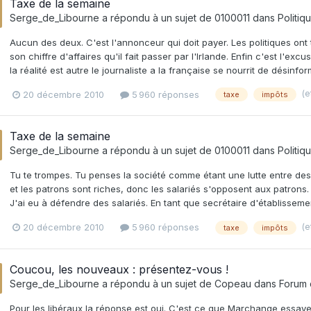
Taxe de la semaine
Serge_de_Libourne
a répondu à un sujet de
0100011
dans
Politiq
Aucun des deux. C'est l'annonceur qui doit payer. Les politiques on
son chiffre d'affaires qu'il fait passer par l'Irlande. Enfin c'est l'ex
la réalité est autre le journaliste a la française se nourrit de désinfo
(e
20 décembre 2010
5 960 réponses
taxe
impôts
Taxe de la semaine
Serge_de_Libourne
a répondu à un sujet de
0100011
dans
Politiq
Tu te trompes. Tu penses la société comme étant une lutte entre des
et les patrons sont riches, donc les salariés s'opposent aux patrons.
J'ai eu à défendre des salariés. En tant que secrétaire d'établisseme
(e
20 décembre 2010
5 960 réponses
taxe
impôts
Coucou, les nouveaux : présentez-vous !
Serge_de_Libourne
a répondu à un sujet de
Copeau
dans
Forum
Pour les libéraux la réponse est oui. C'est ce que Marchange essay