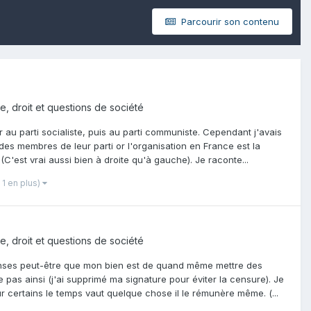
Parcourir son contenu
ue, droit et questions de société
au parti socialiste, puis au parti communiste. Cependant j'avais
s des membres de leur parti or l'organisation en France est la
. (C'est vrai aussi bien à droite qu'à gauche). Je raconte...
t 1 en plus)
ue, droit et questions de société
nses peut-être que mon bien est de quand même mettre des
 pas ainsi (j'ai supprimé ma signature pour éviter la censure). Je
 certains le temps vaut quelque chose il le rémunère même. (...