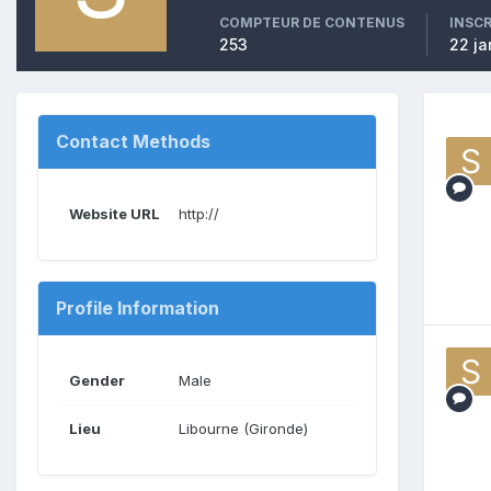
COMPTEUR DE CONTENUS
INSC
253
22 ja
Contact Methods
Website URL
http://
Profile Information
Gender
Male
Lieu
Libourne (Gironde)