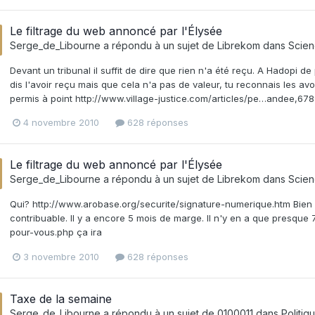
Le filtrage du web annoncé par l'Élysée
Serge_de_Libourne
a répondu à un sujet de
Librekom
dans
Scien
Devant un tribunal il suffit de dire que rien n'a été reçu. A Hadopi de
dis l'avoir reçu mais que cela n'a pas de valeur, tu reconnais les avo
permis à point http://www.village-justice.com/articles/pe…andee,678
4 novembre 2010
628 réponses
Le filtrage du web annoncé par l'Élysée
Serge_de_Libourne
a répondu à un sujet de
Librekom
dans
Scien
Qui? http://www.arobase.org/securite/signature-numerique.htm Bien 
contribuable. Il y a encore 5 mois de marge. Il n'y en a que presque 
pour-vous.php ça ira
3 novembre 2010
628 réponses
Taxe de la semaine
Serge_de_Libourne
a répondu à un sujet de
0100011
dans
Politiq