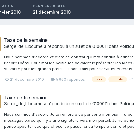
RIPTION
DERNIÈRE VISITE
nvier 2010
21 décembre 2010
Taxe de la semaine
Serge_de_Libourne
a répondu à un sujet de
0100011
dans
Politiq
Nous sommes d'accord et c'est ce constat qui m'a conduit à adhérer 
l'esprit libéral. Pour moi les politiques devaient représenter les idée
suivante pour les grands partis : ils sont faits pour servir leurs chefs
(e
21 décembre 2010
5 960 réponses
taxe
impôts
Taxe de la semaine
Serge_de_Libourne
a répondu à un sujet de
0100011
dans
Politiq
Nous sommes d'accord Je te remercie de penser à mon bien. Tu pe
messages parce qu'il y a une signature vers mon portail. Je ne pense
pense apporter quelque chose. Je passe ici du temps à écrire et pour