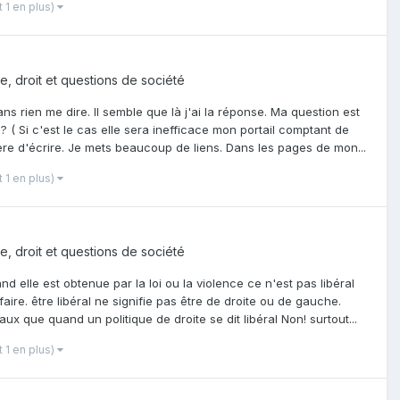
t 1 en plus)
ue, droit et questions de société
 rien me dire. Il semble que là j'ai la réponse. Ma question est
( Si c'est le cas elle sera inefficace mon portail comptant de
ulière d'écrire. Je mets beaucoup de liens. Dans les pages de mon...
t 1 en plus)
ue, droit et questions de société
 elle est obtenue par la loi ou la violence ce n'est pas libéral
ire. être libéral ne signifie pas être de droite ou de gauche.
ux que quand un politique de droite se dit libéral Non! surtout...
t 1 en plus)