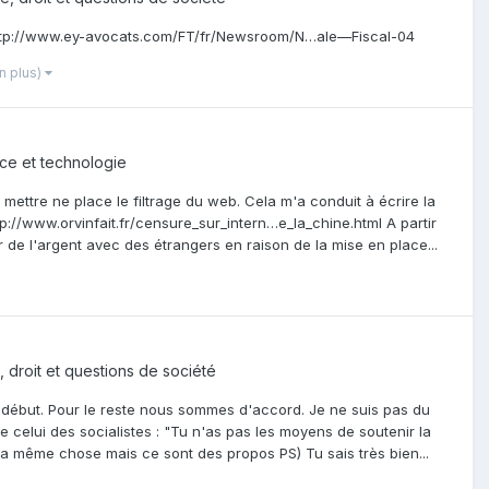
 : http://www.ey-avocats.com/FT/fr/Newsroom/N…ale—Fiscal-04
en plus)
ce et technologie
ettre ne place le filtrage du web. Cela m'a conduit à écrire la
tp://www.orvinfait.fr/censure_sur_intern…e_la_chine.html A partir
er de l'argent avec des étrangers en raison de la mise en place...
e, droit et questions de société
le début. Pour le reste nous sommes d'accord. Je ne suis pas du
 celui des socialistes : "Tu n'as pas les moyens de soutenir la
as la même chose mais ce sont des propos PS) Tu sais très bien...