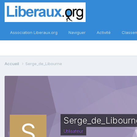
Association Liberaux.org
Naviguer
Activité
Classe
Accueil
Serge_de_Libourne
Serge_de_Libourn
Utilisateur