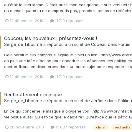
qu'était le libéralisme. C'était aussi mon cas quand je suis venu ic
un conseil quand tu ne comprends pas, prends le temps de réfléchir, d
12 décembre 2010
11 719 réponses
Coucou, les nouveaux : présentez-vous !
Serge_de_Libourne
a répondu à un sujet de
Copeau
dans
Forum
Cela serait mieux compris si expliqué. Voici un lien : http://www.orv
en plus une idée d'action pour encadrer les dépenses des politiques. 
contrat (Nous en discuterons dans un autre sujet pour respecter le su
12 décembre 2010
11 719 réponses
Réchauffement climatique
Serge_de_Libourne
a répondu à un sujet de
Jérôme
dans
Politiq
En ce qui concerne le masque à oxygène voir : http://www.orvinfait.f
vie pollue aussi. Qu'est-ce que le calcaire? Qu'est-ce que le pétrole
20 novembre 2010
15 637 réponses
climat
réchauffe