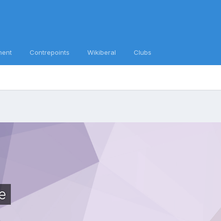
ment
Contrepoints
Wikiberal
Clubs
e