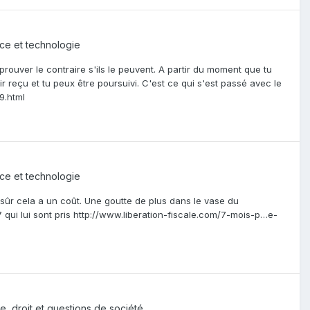
ce et technologie
 prouver le contraire s'ils le peuvent. A partir du moment que tu
ir reçu et tu peux être poursuivi. C'est ce qui s'est passé avec le
9.html
ce et technologie
sûr cela a un coût. Une goutte de plus dans le vase du
7 qui lui sont pris http://www.liberation-fiscale.com/7-mois-p…e-
ue, droit et questions de société