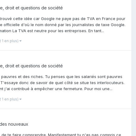
ue, droit et questions de société
t trouvé cette idée car Google ne paye pas de TVA en France pour
cuse officielle d'où le nom donné par les journalistes de taxe Google.
rmation La TVA est neutre pour les entreprises. En tant...
t 1 en plus)
ue, droit et questions de société
 pauvres et des riches. Tu penses que les salariés sont pauvres
 T'essaye donc de savoir de quel côté se situe tes interlocuteurs.
nt j'ai contribué à empêcher une fermeture. Pour moi une...
t 1 en plus)
 des nouveaux
e de te faire comprendre. Manifestement tu n'as pas compris ce