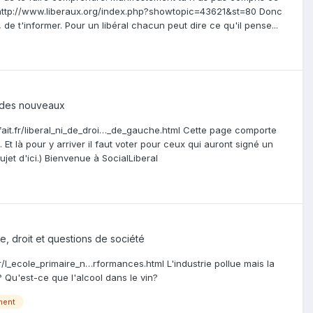
i : http://www.liberaux.org/index.php?showtopic=43621&st=80 Donc
e t'informer. Pour un libéral chacun peut dire ce qu'il pense...
 des nouveaux
infait.fr/liberal_ni_de_droi…_de_gauche.html Cette page comporte
Et là pour y arriver il faut voter pour ceux qui auront signé un
jet d'ici.) Bienvenue à SocialLiberal
ue, droit et questions de société
r/l_ecole_primaire_n…rformances.html L'industrie pollue mais la
? Qu'est-ce que l'alcool dans le vin?
ment