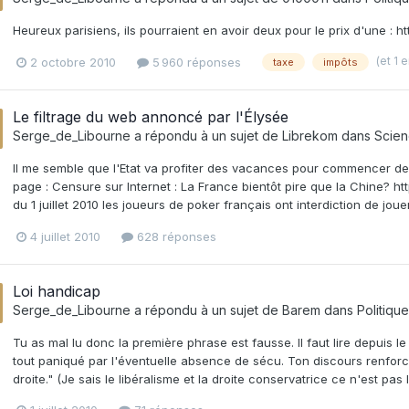
Heureux parisiens, ils pourraient en avoir deux pour le prix d'une
(et 1 
2 octobre 2010
5 960 réponses
taxe
impôts
Le filtrage du web annoncé par l'Élysée
Serge_de_Libourne
a répondu à un sujet de
Librekom
dans
Scien
Il me semble que l'Etat va profiter des vacances pour commencer de m
page : Censure sur Internet : La France bientôt pire que la Chine? ht
du 1 juillet 2010 les joueurs de poker français ont interdiction de jou
4 juillet 2010
628 réponses
Loi handicap
Serge_de_Libourne
a répondu à un sujet de
Barem
dans
Politiqu
Tu as mal lu donc la première phrase est fausse. Il faut lire depuis 
tout paniqué par l'éventuelle absence de sécu. Ton discours renforce
droite." (Je sais le libéralisme et la droite conservatrice ce n'est p