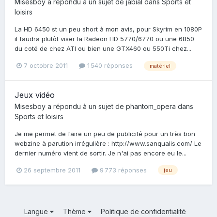
Misesboy
a répondu à un sujet de
jabial
dans
Sports et
loisirs
La HD 6450 st un peu short à mon avis, pour Skyrim en 1080P
il faudra plutôt viser la Radeon HD 5770/6770 ou une 6850
du coté de chez ATI ou bien une GTX460 ou 550Ti chez...
7 octobre 2011
1 540 réponses
matériel
Jeux vidéo
Misesboy
a répondu à un sujet de
phantom_opera
dans
Sports et loisirs
Je me permet de faire un peu de publicité pour un très bon
webzine à parution irrégulière : http://www.sanqualis.com/ Le
dernier numéro vient de sortir. Je n'ai pas encore eu le...
26 septembre 2011
9 773 réponses
jeu
Langue
Thème
Politique de confidentialité