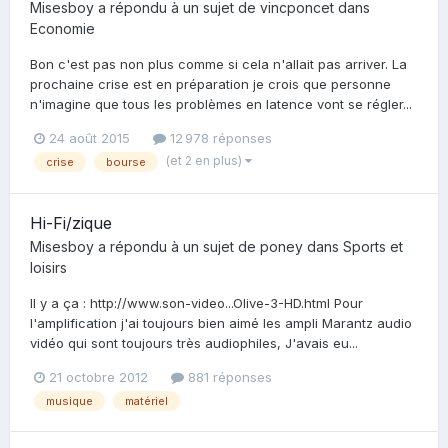
Misesboy
a répondu à un sujet de
vincponcet
dans
Economie
Bon c'est pas non plus comme si cela n'allait pas arriver. La
prochaine crise est en préparation je crois que personne
n'imagine que tous les problèmes en latence vont se régler...
24 août 2015
12 978 réponses
(et 2 en plus)
crise
bourse
Hi-Fi/zique
Misesboy
a répondu à un sujet de
poney
dans
Sports et
loisirs
Il y a ça : http://www.son-video...Olive-3-HD.html Pour
l'amplification j'ai toujours bien aimé les ampli Marantz audio
vidéo qui sont toujours très audiophiles, J'avais eu...
21 octobre 2012
881 réponses
musique
matériel