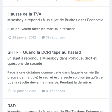
Hausse de la TVA
Misesboy
a répondu à un sujet de
Buaires
dans
Economie
Si ils pouvaient taxer les mort ils le feraient…
28 janvier 2012
18 réponses
SHTF - Quand la DCRI tape au hasard
un sujet a répondu à
Misesboy
dans
Politique, droit et
questions de société
Face à une dictature comme celle dans laquelle on vie (la
preuve par l'article) le secret est la seule solution jusqu'à ce
que la révolte devienne massive. Pendant la dernière...
28 janvier 2012
41 réponses
R&D
Misesboy
a répondu à un sujet de
ShoTo
dans
Science et