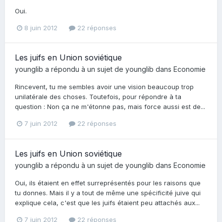
Oui.
8 juin 2012
22 réponses
Les juifs en Union soviétique
younglib
a répondu à un sujet de
younglib
dans
Economie
Rincevent, tu me sembles avoir une vision beaucoup trop
unilatérale des choses. Toutefois, pour répondre à ta
question : Non ça ne m'étonne pas, mais force aussi est de...
7 juin 2012
22 réponses
Les juifs en Union soviétique
younglib
a répondu à un sujet de
younglib
dans
Economie
Oui, ils étaient en effet surreprésentés pour les raisons que
tu donnes. Mais il y a tout de même une spécificité juive qui
explique cela, c'est que les juifs étaient peu attachés aux...
7 juin 2012
22 réponses