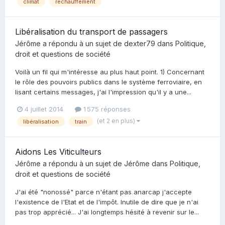
climat
réchauffement
Libéralisation du transport de passagers
Jérôme
a répondu à un sujet de
dexter79
dans
Politique,
droit et questions de société
Voilà un fil qui m'intéresse au plus haut point. 1) Concernant
le rôle des pouvoirs publics dans le système ferroviaire, en
lisant certains messages, j'ai l'impression qu'il y a une...
4 juillet 2014
1 575 réponses
(et 2 en plus)
libéralisation
train
Aidons Les Viticulteurs
Jérôme
a répondu à un sujet de
Jérôme
dans
Politique,
droit et questions de société
J'ai été "nonossé" parce n'étant pas anarcap j'accepte
l'existence de l'Etat et de l'impôt. Inutile de dire que je n'ai
pas trop apprécié... J'ai longtemps hésité à revenir sur le...