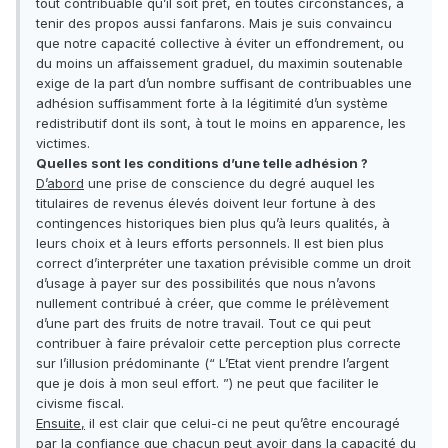
tout contribuable qu’il soit prêt, en toutes circonstances, à
tenir des propos aussi fanfarons. Mais je suis convaincu
que notre capacité collective à éviter un effondrement, ou
du moins un affaissement graduel, du maximin soutenable
exige de la part d’un nombre suffisant de contribuables une
adhésion suffisamment forte à la légitimité d’un système
redistributif dont ils sont, à tout le moins en apparence, les
victimes.
Quelles sont les conditions d’une telle adhésion ?
D’abord
une prise de conscience du degré auquel les
titulaires de revenus élevés doivent leur fortune à des
contingences historiques bien plus qu’à leurs qualités, à
leurs choix et à leurs efforts personnels. Il est bien plus
correct d’interpréter une taxation prévisible comme un droit
d’usage à payer sur des possibilités que nous n’avons
nullement contribué à créer, que comme le prélèvement
d’une part des fruits de notre travail. Tout ce qui peut
contribuer à faire prévaloir cette perception plus correcte
sur l’illusion prédominante (“ L’Etat vient prendre l’argent
que je dois à mon seul effort. ”) ne peut que faciliter le
civisme fiscal.
Ensuite,
il est clair que celui-ci ne peut qu’être encouragé
par la confiance que chacun peut avoir dans la capacité du