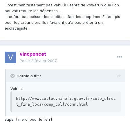
Il n'est manifestement pas venu à l'esprit de PowerUp que l'on
pouvait réduire les dépenses…
Il ne faut pas baisser les impôts, il faut les supprimer. Et tant pis
pour les créanciers. Ils n'avaient qu'à pas prêter à un
esclavagiste.
vincponcet
Posté
2 février 2007
Harald a dit :
Voir ici:
http://www.colloc.minefi.gouv.fr/colo_struc
t_fina_loca/comp_coll/comm.html
super ! merci pour le lien !