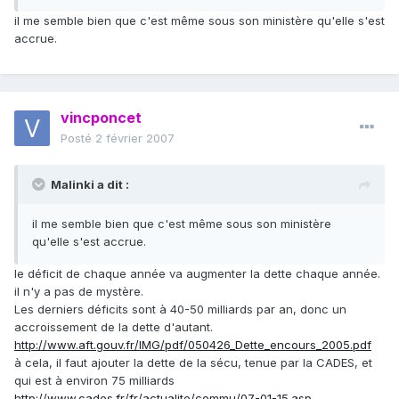
il me semble bien que c'est même sous son ministère qu'elle s'est
accrue.
vincponcet
Posté
2 février 2007
Malinki a dit :
il me semble bien que c'est même sous son ministère
qu'elle s'est accrue.
le déficit de chaque année va augmenter la dette chaque année.
il n'y a pas de mystère.
Les derniers déficits sont à 40-50 milliards par an, donc un
accroissement de la dette d'autant.
http://www.aft.gouv.fr/IMG/pdf/050426_Dette_encours_2005.pdf
à cela, il faut ajouter la dette de la sécu, tenue par la CADES, et
qui est à environ 75 milliards
http://www.cades.fr/fr/actualite/commu/07-01-15.asp