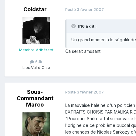
Coldstar
Posté
3 février 2007
h16 a dit :
Un grand moment de ségolitude. J
Membre Adhérent
Ca serait amusant.
6,1k
Lieu:
Val d'Oise
Sous-
Posté
3 février 2007
Commandant
Marco
La mauvaise haleine d'un politicien
EXTRAITS CHOISIS PAR MALIKA RIDE
"Pourquoi Sarko a-t-il si mauvaise
l'origine de ce problème buccal qu
les chances de Nicolas Sarkozy d'ac