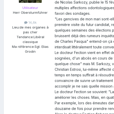
de Nicolas Sarkozy, publie le 15 fé
Utilisateur
multiples affections odontologiques 
Herr Obersturmführer
favori des sondages.
"Les gencives de mon mari sont-elle
14,6k
première visite du futur candidat,
Lieu:
de mes organes à
quelques semaines des élections pr
pas cher
bruissent déjà des rumeurs inquiétan
Tendance:
Libéral
de Charles Pasqua" entend-on çà et
classique
Ma référence:
Sgt. Elias
interdisait littéralement toute con
Grodin
Le docteur Fection vient en effet d
soignées, d'un abcès en cours de fo
quelque chose" mais M. Sarkozy, vi
Christian Estrosi, lui-même affecté
temps en temps suffirait à résoudre 
convaincre de suivre un traitement 
accomplir je ne sais quelle mission 
Le docteur Fection se souvient: "La 
améliorer les choses. Mais, en quat
Par exemple, lors des émeutes dans 
douzaine de fois pour prendre rende