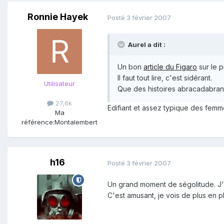
Ronnie Hayek
Posté
3 février 2007
Aurel a dit :
Un bon
article du Figaro
sur le p
Il faut tout lire, c'est sidérant.
Utilisateur
Que des histoires abracadabrant
27,6k
Edifiant et assez typique des femme
Ma
référence:
Montalembert
h16
Posté
3 février 2007
Un grand moment de ségolitude. J'at
C'est amusant, je vois de plus en p