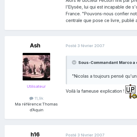
Alors le docteur Fection finit par
l'Elysée, lui qui est incapable de s
France. "Pouvons-nous confier notr
centrale que pose ce livre, publié 
Ash
Posté
3 février 2007
Sous-Commandant Marco a di
"Nicolas a toujours pensé qu'un
Utilisateur
Voilà la fameuse explication !
11,9k
Ma référence:
Thomas
d’Aquin
h16
Posté
3 février 2007