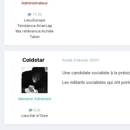
Administrateur
71,3k
Lieu:
Europe
Tendance:
Anarcap
Ma référence:
Achille
Talon
Coldstar
Posté
3 février 2007
Une candidate socialiste à la prési
Les militants socialistes qui ont p
Membre Adhérent
6,1k
Lieu:
Val d'Oise