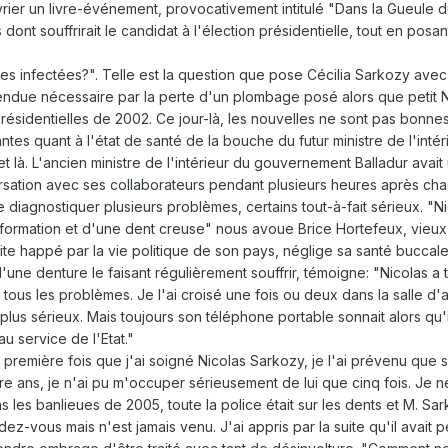
vrier un livre-événement, provocativement intitulé "Dans la Gueule 
dont souffrirait le candidat à l'élection présidentielle, tout en posa
s infectées?". Telle est la question que pose Cécilia Sarkozy avec 
 rendue nécessaire par la perte d'un plombage posé alors que petit 
ésidentielles de 2002. Ce jour-là, les nouvelles ne sont pas bonnes 
tes quant à l'état de santé de la bouche du futur ministre de l'intéri
 là. L'ancien ministre de l'intérieur du gouvernement Balladur avait
versation avec ses collaborateurs pendant plusieurs heures après ch
e diagnostiquer plusieurs problèmes, certains tout-à-fait sérieux. "N
rmation et d'une dent creuse" nous avoue Brice Hortefeux, vieux confi
te happé par la vie politique de son pays, néglige sa santé buccale
 d'une denture le faisant régulièrement souffrir, témoigne: "Nicola
tous les problèmes. Je l'ai croisé une fois ou deux dans la salle d'at
plus sérieux. Mais toujours son téléphone portable sonnait alors qu'i
au service de l'Etat."
première fois que j'ai soigné Nicolas Sarkozy, je l'ai prévenu que seu
re ans, je n'ai pu m'occuper sérieusement de lui que cinq fois. Je 
les banlieues de 2005, toute la police était sur les dents et M. Sar
z-vous mais n'est jamais venu. J'ai appris par la suite qu'il avait