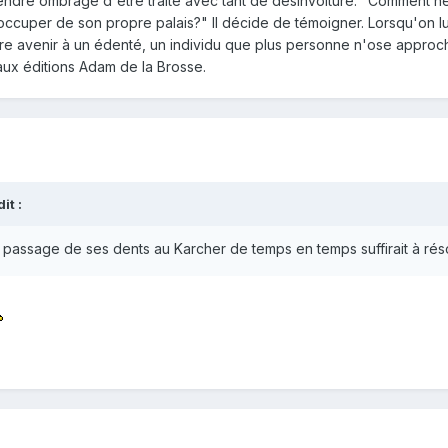
 prendre ombrage d'être traité avec tant de désinvolture. "Comment 
'occuper de son propre palais?" Il décide de témoigner. Lorsqu'on lui 
e avenir à un édenté, un individu que plus personne n'ose approcher
aux éditions Adam de la Brosse.
t :
 passage de ses dents au Karcher de temps en temps suffirait à rés