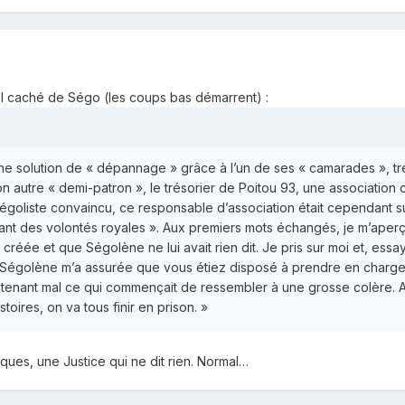
fil caché de Ségo (les coups bas démarrent) :
ne solution de « dépannage » grâce à l’un de ses « camarades », tré
on autre « demi-patron », le trésorier de Poitou 93, une association 
goliste convaincu, ce responsable d’association était cependant s
ant des volontés royales ». Aux premiers mots échangés, je m’aperçu
t créée et que Ségolène ne lui avait rien dit. Je pris sur moi et, es
 Ségolène m’a assurée que vous étiez disposé à prendre en charge la
ntenant mal ce qui commençait de ressembler à une grosse colère. Au 
toires, on va tous finir en prison. »
ues, une Justice qui ne dit rien. Normal…