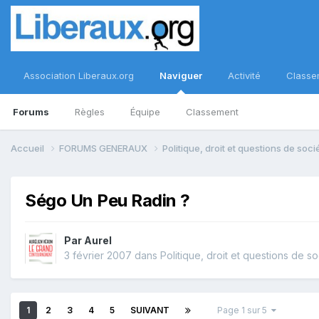
Association Liberaux.org
Naviguer
Activité
Classe
Forums
Règles
Équipe
Classement
Accueil
FORUMS GENERAUX
Politique, droit et questions de soc
Ségo Un Peu Radin ?
Par
Aurel
3 février 2007
dans
Politique, droit et questions de s
1
2
3
4
5
SUIVANT
Page 1 sur 5