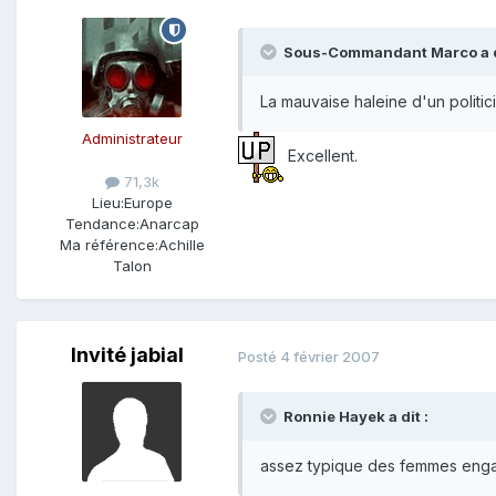
Sous-Commandant Marco a di
La mauvaise haleine d'un politic
Administrateur
Excellent.
71,3k
Lieu:
Europe
Tendance:
Anarcap
Ma référence:
Achille
Talon
Invité jabial
Posté
4 février 2007
Ronnie Hayek a dit :
assez typique des femmes enga