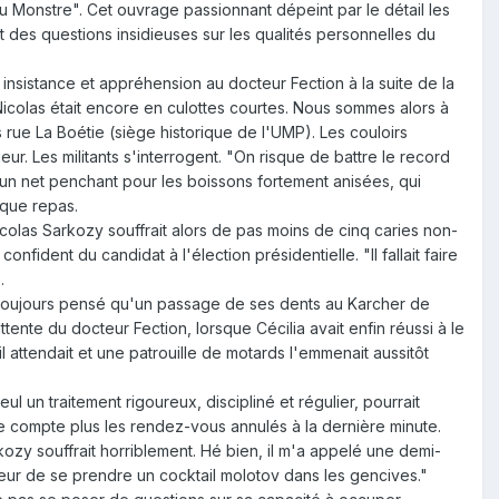
du Monstre". Cet ouvrage passionnant dépeint par le détail les
nt des questions insidieuses sur les qualités personnelles du
insistance et appréhension au docteur Fection à la suite de la
Nicolas était encore en culottes courtes. Nous sommes alors à
rue La Boétie (siège historique de l'UMP). Les couloirs
eur. Les militants s'interrogent. "On risque de battre le record
 un net penchant pour les boissons fortement anisées, qui
aque repas.
icolas Sarkozy souffrait alors de pas moins de cinq caries non-
dent du candidat à l'élection présidentielle. "Il fallait faire
.
s a toujours pensé qu'un passage de ses dents au Karcher de
tente du docteur Fection, lorsque Cécilia avait enfin réussi à le
l attendait et une patrouille de motards l'emmenait aussitôt
l un traitement rigoureux, discipliné et régulier, pourrait
ne compte plus les rendez-vous annulés à la dernière minute.
kozy souffrait horriblement. Hé bien, il m'a appelé une demi-
 peur de se prendre un cocktail molotov dans les gencives."