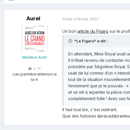
Aurel
Posté
3 février 2007
Un bon
article du Figaro
sur le pro
"Le Figaro" a dit :
En attendant, Mme Royal avait u
Membre Actif
Il m’était revenu de contacter m
présidée par Ségolène Royal. Sé
2,7k
usait de lui comme d’un « intend
Lieu:
partiliberaldemocra
tout de la situation nouvellemen
te.fr
fermement que je le pouvais : «
et se mit à arpenter la pièce co
complètement folle ! Avec ses his
Il faut tout lire, c'est sidérant.
Que des histoires abracadabrantesq