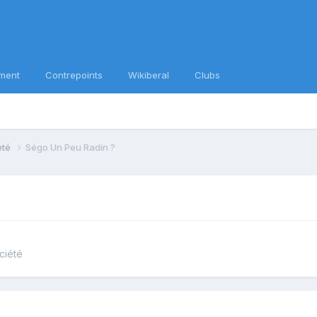
ment
Contrepoints
Wikiberal
Clubs
iété
Ségo Un Peu Radin ?
ociété