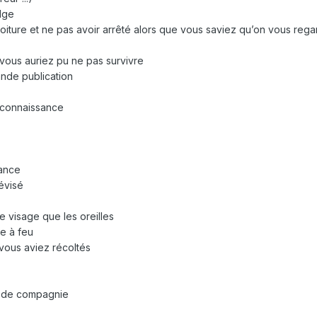
dge
voiture et ne pas avoir arrêté alors que vous saviez qu’on vous reg
 vous auriez pu ne pas survivre
ande publication
t connaissance
sance
lévisé
e visage que les oreilles
me à feu
vous aviez récoltés
l de compagnie