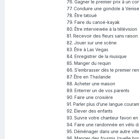
76. Gagner le premier prix à un c
77. Conduire une gondole à Venis
78. Être tatoué
79. Faire du canoë-kayak
80. Être interviewée à la télévision
81. Recevoir des fleurs sans raison 
82. Jouer sur une scène
83. Être à Las Vegas
84. Enregistrer de la musique
85. Manger du requin
86. S’embrasser dès le premier r
87. Être en Thaïlande
88. Acheter une maison
89. Enterrer un de vos parents
90. Faire une croisière
91. Parler plus d’une langue coura
92. Élever des enfants
93. Suivre votre chanteur favori en
94. Faire une randonnée en vélo d
95. Déménager dans une autre ville
96. Manger des fourmis (quelle horr