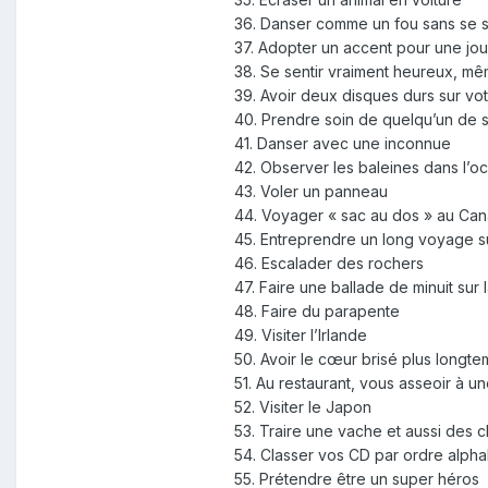
36. Danser comme un fou sans se s
37. Adopter un accent pour une jou
38. Se sentir vraiment heureux, m
39. Avoir deux disques durs sur vot
40. Prendre soin de quelqu’un de 
41. Danser avec une inconnue
42. Observer les baleines dans l’o
43. Voler un panneau
44. Voyager « sac au dos » au Ca
45. Entreprendre un long voyage su
46. Escalader des rochers
47. Faire une ballade de minuit sur 
48. Faire du parapente
49. Visiter l’Irlande
50. Avoir le cœur brisé plus long
51. Au restaurant, vous asseoir à 
52. Visiter le Japon
53. Traire une vache et aussi des 
54. Classer vos CD par ordre alph
55. Prétendre être un super héros