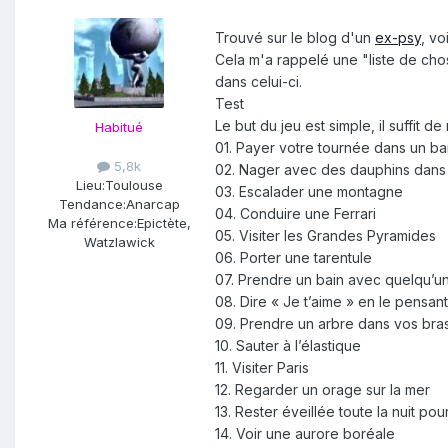
Trouvé sur le blog d'un
ex-psy
, vo
Cela m'a rappelé une "liste de cho
dans celui-ci.
Test
Le but du jeu est simple, il suffit 
Habitué
01. Payer votre tournée dans un ba
5,8k
02. Nager avec des dauphins dans
Lieu:
Toulouse
03. Escalader une montagne
Tendance:
Anarcap
04. Conduire une Ferrari
Ma référence:
Epictète,
05. Visiter les Grandes Pyramides
Watzlawick
06. Porter une tarentule
07. Prendre un bain avec quelqu’un
08. Dire « Je t’aime » en le pensan
09. Prendre un arbre dans vos bra
10. Sauter à l’élastique
11. Visiter Paris
12. Regarder un orage sur la mer
13. Rester éveillée toute la nuit pou
14. Voir une aurore boréale