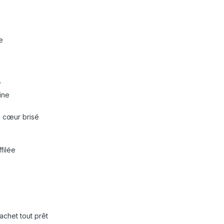
e
r
ine
e cœur brisé
filée
sachet tout prêt