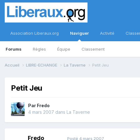
Association Liberaux.org
Naviguer
Activité
Classe
Forums
Règles
Équipe
Classement
Accueil
LIBRE-ECHANGE
La Taverne
Petit Jeu
Petit Jeu
Par
Fredo
4 mars 2007
dans
La Taverne
Fredo
Posté
4 mars 2007