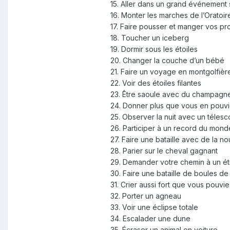
15. Aller dans un grand événement 
16. Monter les marches de l’Oratoi
17. Faire pousser et manger vos p
18. Toucher un iceberg
19. Dormir sous les étoiles
20. Changer la couche d’un bébé
21. Faire un voyage en montgolfièr
22. Voir des étoiles filantes
23. Être saoule avec du champagn
24. Donner plus que vous en pouvi
25. Observer la nuit avec un téles
26. Participer à un record du mond
27. Faire une bataille avec de la nou
28. Parier sur le cheval gagnant
29. Demander votre chemin à un é
30. Faire une bataille de boules de
31. Crier aussi fort que vous pouvi
32. Porter un agneau
33. Voir une éclipse totale
34. Escalader une dune
35. Écraser un animal en voiture