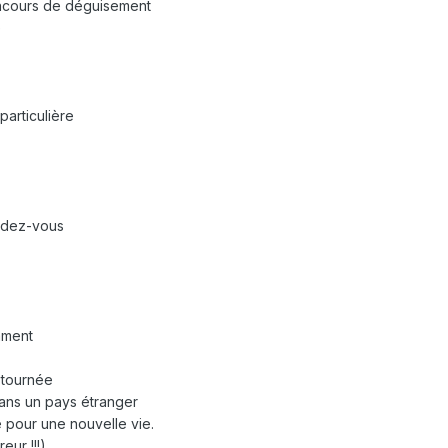
oncours de déguisement
e
particulière
endez-vous
mment
 tournée
ans un pays étranger
 pour une nouvelle vie.
eur !!!)