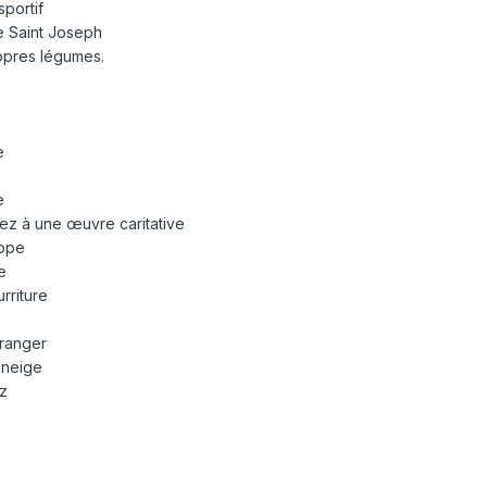
sportif
re Saint Joseph
ropres légumes.
e
e
ez à une œuvre caritative
cope
e
rriture
tranger
 neige
ez