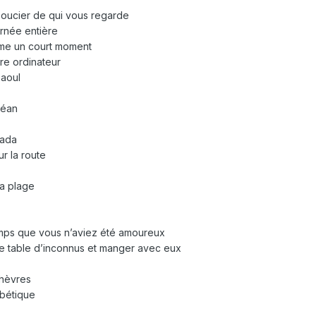
oucier de qui vous regarde
rnée entière
ême un court moment
re ordinateur
saoul
céan
nada
r la route
la plage
temps que vous n’aviez été amoureux
une table d’inconnus et manger avec eux
chèvres
abétique