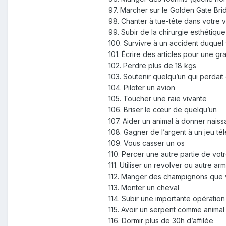
97. Marcher sur le Golden Gate Bri
98. Chanter à tue-tête dans votre 
99. Subir de la chirurgie esthétique
100. Survivre à un accident duquel
101. Écrire des articles pour une gr
102. Perdre plus de 18 kgs
103. Soutenir quelqu’un qui perdai
104. Piloter un avion
105. Toucher une raie vivante
106. Briser le cœur de quelqu’un
107. Aider un animal à donner nais
108. Gagner de l’argent à un jeu té
109. Vous casser un os
110. Percer une autre partie de votr
111. Utiliser un revolver ou autre ar
112. Manger des champignons que 
113. Monter un cheval
114. Subir une importante opération
115. Avoir un serpent comme anima
116. Dormir plus de 30h d’affilée