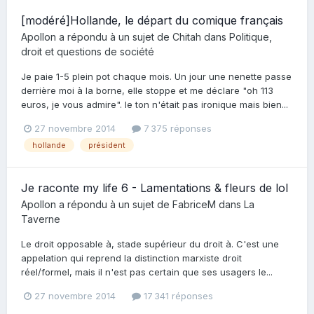
[modéré]Hollande, le départ du comique français
Apollon
a répondu à un sujet de
Chitah
dans
Politique,
droit et questions de société
Je paie 1-5 plein pot chaque mois. Un jour une nenette passe
derrière moi à la borne, elle stoppe et me déclare "oh 113
euros, je vous admire". le ton n'était pas ironique mais bien...
27 novembre 2014
7 375 réponses
hollande
président
Je raconte my life 6 - Lamentations & fleurs de lol
Apollon
a répondu à un sujet de
FabriceM
dans
La
Taverne
Le droit opposable à, stade supérieur du droit à. C'est une
appelation qui reprend la distinction marxiste droit
réel/formel, mais il n'est pas certain que ses usagers le...
27 novembre 2014
17 341 réponses