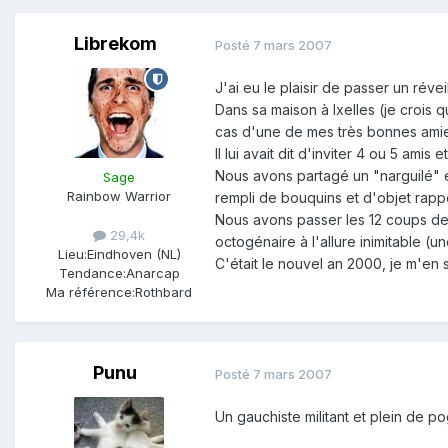
Librekom
Posté
7 mars 2007
J'ai eu le plaisir de passer un révei
Dans sa maison à Ixelles (je crois qu
cas d'une de mes très bonnes ami
Il lui avait dit d'inviter 4 ou 5 amis et
Nous avons partagé un "narguilé" et
Sage
Rainbow Warrior
rempli de bouquins et d'objet rappe
Nous avons passer les 12 coups de
29,4k
octogénaire à l'allure inimitable (u
Lieu:
Eindhoven (NL)
C'était le nouvel an 2000, je m'en
Tendance:
Anarcap
Ma référence:
Rothbard
Punu
Posté
7 mars 2007
Un gauchiste militant et plein de po