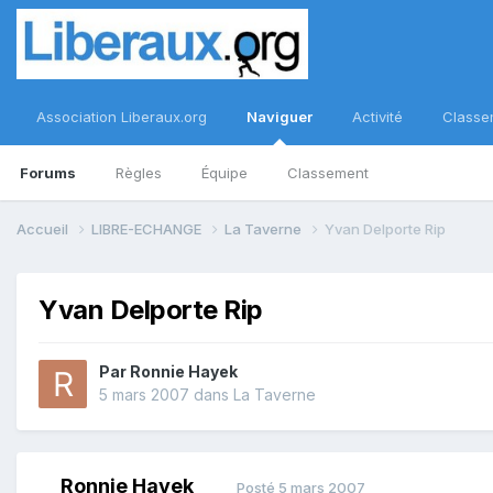
Association Liberaux.org
Naviguer
Activité
Classe
Forums
Règles
Équipe
Classement
Accueil
LIBRE-ECHANGE
La Taverne
Yvan Delporte Rip
Yvan Delporte Rip
Par
Ronnie Hayek
5 mars 2007
dans
La Taverne
Ronnie Hayek
Posté
5 mars 2007