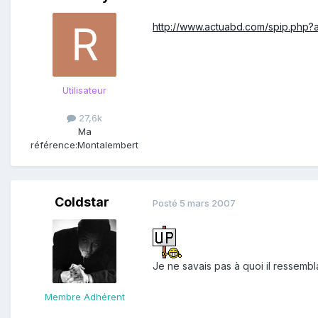
http://www.actuabd.com/spip.php?a
Utilisateur
27,6k
Ma
référence:
Montalembert
Coldstar
Posté
5 mars 2007
Je ne savais pas à quoi il ressemb
Membre Adhérent