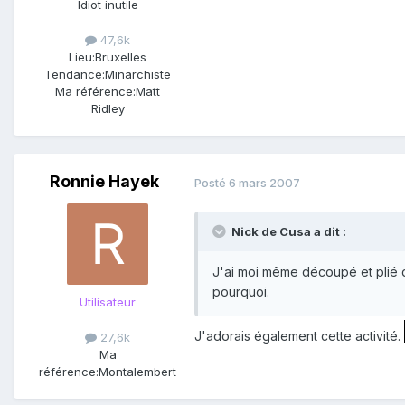
Idiot inutile
47,6k
Lieu:
Bruxelles
Tendance:
Minarchiste
Ma référence:
Matt
Ridley
Ronnie Hayek
Posté
6 mars 2007
Nick de Cusa a dit :
J'ai moi même découpé et plié des
pourquoi.
Utilisateur
J'adorais également cette activité.
27,6k
Ma
référence:
Montalembert