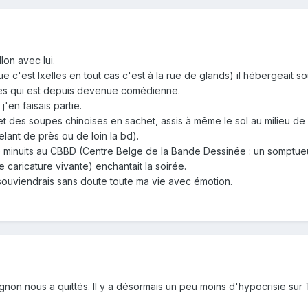
llon avec lui.
e c'est Ixelles en tout cas c'est à la rue de glands) il hébergeait sou
es qui est depuis devenue comédienne.
 j'en faisais partie.
 des soupes chinoises en sachet, assis à même le sol au milieu de la
lant de près ou de loin la bd).
 minuits au CBBD (Centre Belge de la Bande Dessinée : un somptue
ne caricature vivante) enchantait la soirée.
 souviendrais sans doute toute ma vie avec émotion.
gnon nous a quittés. Il y a désormais un peu moins d'hypocrisie sur T