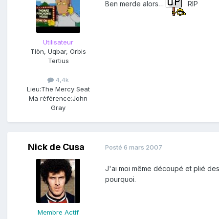
Ben merde alors…
RIP
Utilisateur
Tlön, Uqbar, Orbis
Tertius
4,4k
Lieu:
The Mercy Seat
Ma référence:
John
Gray
Nick de Cusa
Posté
6 mars 2007
J'ai moi même découpé et plié des mi
pourquoi.
Membre Actif