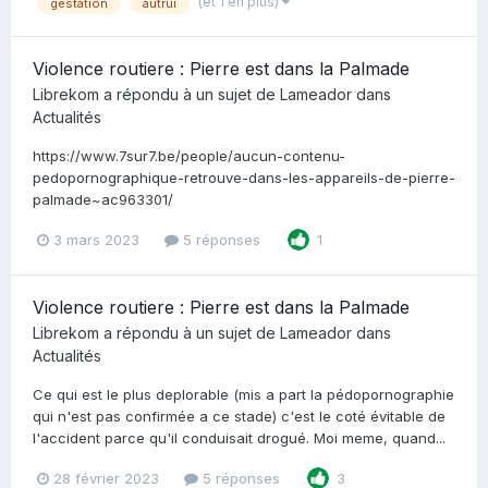
(et 1 en plus)
gestation
autrui
Violence routiere : Pierre est dans la Palmade
Librekom
a répondu à un sujet de
Lameador
dans
Actualités
https://www.7sur7.be/people/aucun-contenu-
pedopornographique-retrouve-dans-les-appareils-de-pierre-
palmade~ac963301/
3 mars 2023
5 réponses
1
Violence routiere : Pierre est dans la Palmade
Librekom
a répondu à un sujet de
Lameador
dans
Actualités
Ce qui est le plus deplorable (mis a part la pédopornographie
qui n'est pas confirmée a ce stade) c'est le coté évitable de
l'accident parce qu'il conduisait drogué. Moi meme, quand...
28 février 2023
5 réponses
3