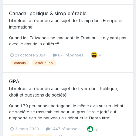
Canada, politique & sirop d'érable
Librekom
a répondu à un sujet de
Tramp
dans
Europe et
international
Quand les Taïwanais se moquent de Trudeau ils n'y vont pas
avec le dos de la cuillère!!
21 octobre 2024
871 réponses
4
canada
amériques
GPA
Librekom
a répondu à un sujet de
fryer
dans
Politique,
droit et questions de société
Quand 70 personnes partageant le même avis sur un débat
de société se rassemblent pour un gros "circle jerk" qui
n'apporte rien de nouveau au débat et le Figaro titre: ...
3 mars 2023
1 447 réponses
2