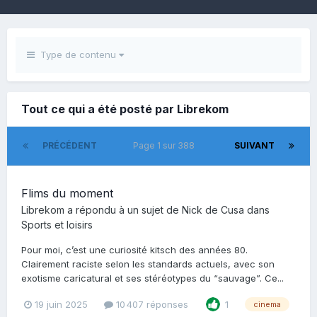
Type de contenu
Tout ce qui a été posté par Librekom
PRÉCÉDENT
Page 1 sur 388
SUIVANT
Flims du moment
Librekom
a répondu à un sujet de
Nick de Cusa
dans
Sports et loisirs
Pour moi, c’est une curiosité kitsch des années 80.
Clairement raciste selon les standards actuels, avec son
exotisme caricatural et ses stéréotypes du “sauvage”. Ce...
19 juin 2025
10 407 réponses
1
cinema