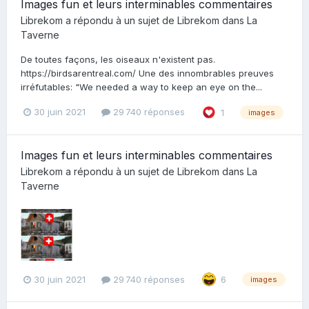
Images fun et leurs interminables commentaires
Librekom
a répondu à un sujet de
Librekom
dans
La
Taverne
De toutes façons, les oiseaux n'existent pas.
https://birdsarentreal.com/ Une des innombrables preuves
irréfutables: "We needed a way to keep an eye on the...
30 juin 2021
29 740 réponses
1
images
Images fun et leurs interminables commentaires
Librekom
a répondu à un sujet de
Librekom
dans
La
Taverne
30 juin 2021
29 740 réponses
6
images