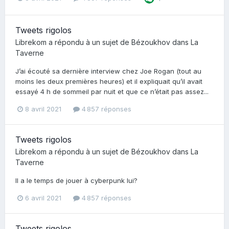
Tweets rigolos
Librekom
a répondu à un sujet de
Bézoukhov
dans
La
Taverne
J’ai écouté sa dernière interview chez Joe Rogan (tout au
moins les deux premières heures) et il expliquait qu’il avait
essayé 4 h de sommeil par nuit et que ce n’était pas assez...
8 avril 2021
4 857 réponses
Tweets rigolos
Librekom
a répondu à un sujet de
Bézoukhov
dans
La
Taverne
Il a le temps de jouer à cyberpunk lui?
6 avril 2021
4 857 réponses
Tweets rigolos