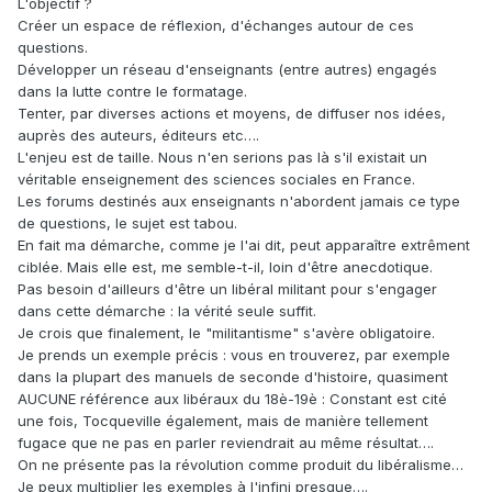
L'objectif ?
Créer un espace de réflexion, d'échanges autour de ces
questions.
Développer un réseau d'enseignants (entre autres) engagés
dans la lutte contre le formatage.
Tenter, par diverses actions et moyens, de diffuser nos idées,
auprès des auteurs, éditeurs etc….
L'enjeu est de taille. Nous n'en serions pas là s'il existait un
véritable enseignement des sciences sociales en France.
Les forums destinés aux enseignants n'abordent jamais ce type
de questions, le sujet est tabou.
En fait ma démarche, comme je l'ai dit, peut apparaître extrêment
ciblée. Mais elle est, me semble-t-il, loin d'être anecdotique.
Pas besoin d'ailleurs d'être un libéral militant pour s'engager
dans cette démarche : la vérité seule suffit.
Je crois que finalement, le "militantisme" s'avère obligatoire.
Je prends un exemple précis : vous en trouverez, par exemple
dans la plupart des manuels de seconde d'histoire, quasiment
AUCUNE référence aux libéraux du 18è-19è : Constant est cité
une fois, Tocqueville également, mais de manière tellement
fugace que ne pas en parler reviendrait au même résultat….
On ne présente pas la révolution comme produit du libéralisme…
Je peux multiplier les exemples à l'infini presque….