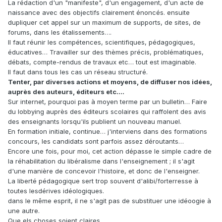
La rédaction d'un "manifeste", d'un engagement, d'un acte de
naissance avec des objectifs clairement énoncés. ensuite
dupliquer cet appel sur un maximum de supports, de sites, de
forums, dans les étalissements….
Il faut réunir les compétences, scientifiques, pédagogiques,
éducatives… Travailler sur des thèmes précis, problématiques,
débats, compte-rendus de travaux etc… tout est imaginable.
Il faut dans tous les cas un réseau structuré.
Tenter, par diverses actions et moyens, de diffuser nos idées,
auprès des auteurs, éditeurs etc….
Sur internet, pourquoi pas à moyen terme par un bulletin… Faire
du lobbying auprès des éditeurs scolaires qui raffolent des avis
des enseignants lorsqu'ils publient un nouveau manuel.
En formation initiale, continue… j'interviens dans des formations
concours, les candidats sont parfois assez déroutants…
Encore une fois, pour moi, cet action dépasse le simple cadre de
la réhabilitation du libéralisme dans l'enseignement ; il s'agit
d'une manière de concevoir l'histoire, et donc de l'enseigner.
La liberté pédagogique sert trop souvent d'alibi/forterresse à
toutes lesdérives idéologiques.
dans le même esprit, il ne s'agit pas de substituer une idéoogie à
une autre.
Que els choses soient claires.