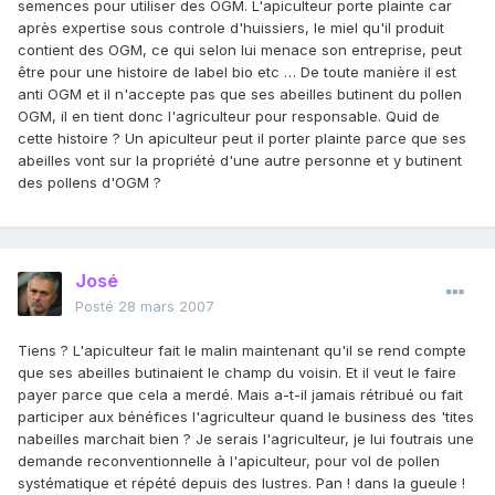
semences pour utiliser des OGM. L'apiculteur porte plainte car
après expertise sous controle d'huissiers, le miel qu'il produit
contient des OGM, ce qui selon lui menace son entreprise, peut
être pour une histoire de label bio etc … De toute manière il est
anti OGM et il n'accepte pas que ses abeilles butinent du pollen
OGM, il en tient donc l'agriculteur pour responsable. Quid de
cette histoire ? Un apiculteur peut il porter plainte parce que ses
abeilles vont sur la propriété d'une autre personne et y butinent
des pollens d'OGM ?
José
Posté
28 mars 2007
Tiens ? L'apiculteur fait le malin maintenant qu'il se rend compte
que ses abeilles butinaient le champ du voisin. Et il veut le faire
payer parce que cela a merdé. Mais a-t-il jamais rétribué ou fait
participer aux bénéfices l'agriculteur quand le business des 'tites
nabeilles marchait bien ? Je serais l'agriculteur, je lui foutrais une
demande reconventionnelle à l'apiculteur, pour vol de pollen
systématique et répété depuis des lustres. Pan ! dans la gueule !