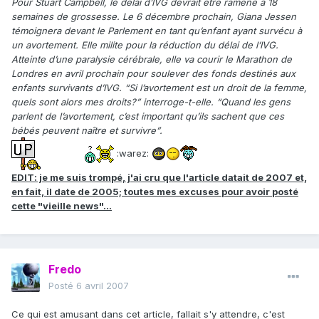
Pour Stuart Campbell, le délai d’IVG devrait être ramené à 18
semaines de grossesse. Le 6 décembre prochain, Giana Jessen
témoignera devant le Parlement en tant qu’enfant ayant survécu à
un avortement. Elle milite pour la réduction du délai de l’IVG.
Atteinte d’une paralysie cérébrale, elle va courir le Marathon de
Londres en avril prochain pour soulever des fonds destinés aux
enfants survivants d’IVG. “Si l’avortement est un droit de la femme,
quels sont alors mes droits?” interroge-t-elle. “Quand les gens
parlent de l’avortement, c’est important qu’ils sachent que ces
bébés peuvent naître et survivre”.
:warez:
EDIT: je me suis trompé, j'ai cru que l'article datait de 2007 et,
en fait, il date de 2005; toutes mes excuses pour avoir posté
cette "vieille news"…
Fredo
Posté
6 avril 2007
Ce qui est amusant dans cet article, fallait s'y attendre, c'est