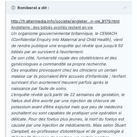
Roniberal a dit :
http://fr.altermedia.info/societe/angleter…n-vie_8179.html
Angleterre : des bébés avortés restent en vie
Un organisme gouvernemental britannique, le CEMACH
(Confidential Enquiry into Maternal and Child Health), vient
de rendre publique une enquête qui révèle que jusqu’à 50
bébés par an survivent à l’avortement.
De son côté, l’université royale des obstétriciens et des
gynécologues a commandité sa propre recherche.
Ces enquêtes provoquent chez les cliniciens un certain
malaise car ils pourraient être accusés d’infanticide ; l’enfant
survivant d’un avortement meurent parfois après la
naissance par faute de soins.
L’enquête révèle qu’à partir de 22 semaines de gestation, le
fœtus doit être avorté par une injection de chlorure de
potassium avant d’être expulsé mais que peu de médecins
souhaitent ou sont capables de pratiquer une opération si
délicate. Pour des foetus plus jeunes, la mort du foetus est
causée par une injection de médicaments. Mais selon Stuart
Campbell, ex-professeur d’obstétrique et de gynécologie à