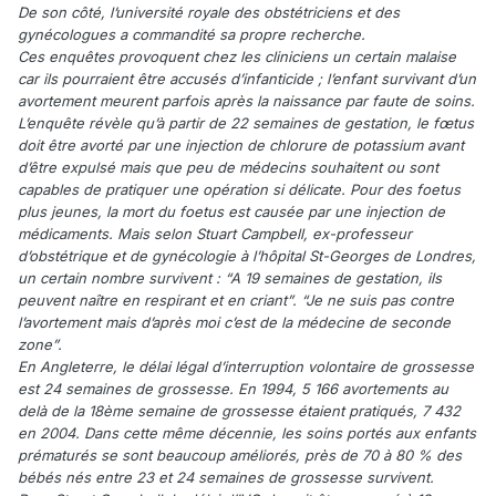
De son côté, l’université royale des obstétriciens et des
gynécologues a commandité sa propre recherche.
Ces enquêtes provoquent chez les cliniciens un certain malaise
car ils pourraient être accusés d’infanticide ; l’enfant survivant d’un
avortement meurent parfois après la naissance par faute de soins.
L’enquête révèle qu’à partir de 22 semaines de gestation, le fœtus
doit être avorté par une injection de chlorure de potassium avant
d’être expulsé mais que peu de médecins souhaitent ou sont
capables de pratiquer une opération si délicate. Pour des foetus
plus jeunes, la mort du foetus est causée par une injection de
médicaments. Mais selon Stuart Campbell, ex-professeur
d’obstétrique et de gynécologie à l’hôpital St-Georges de Londres,
un certain nombre survivent : “A 19 semaines de gestation, ils
peuvent naître en respirant et en criant”. “Je ne suis pas contre
l’avortement mais d’après moi c’est de la médecine de seconde
zone”.
En Angleterre, le délai légal d’interruption volontaire de grossesse
est 24 semaines de grossesse. En 1994, 5 166 avortements au
delà de la 18ème semaine de grossesse étaient pratiqués, 7 432
en 2004. Dans cette même décennie, les soins portés aux enfants
prématurés se sont beaucoup améliorés, près de 70 à 80 % des
bébés nés entre 23 et 24 semaines de grossesse survivent.