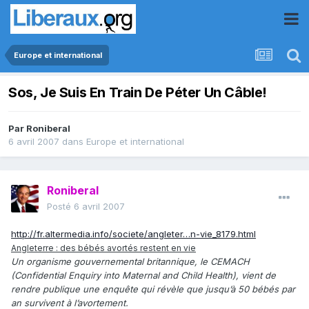
Europe et international
Sos, Je Suis En Train De Péter Un Câble!
Par
Roniberal
6 avril 2007
dans
Europe et international
Roniberal
Posté
6 avril 2007
http://fr.altermedia.info/societe/angleter…n-vie_8179.html
Angleterre : des bébés avortés restent en vie
Un organisme gouvernemental britannique, le CEMACH
(Confidential Enquiry into Maternal and Child Health), vient de
rendre publique une enquête qui révèle que jusqu’à 50 bébés par
an survivent à l’avortement.