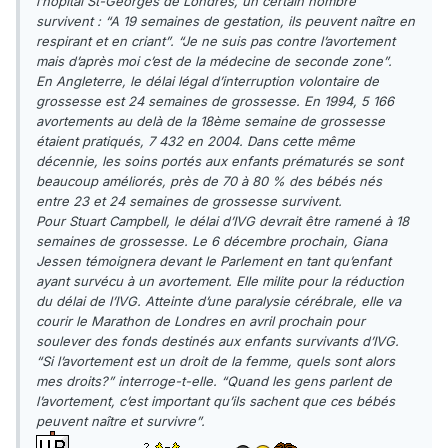
l’hôpital St-Georges de Londres, un certain nombre
survivent : “A 19 semaines de gestation, ils peuvent naître en
respirant et en criant”. “Je ne suis pas contre l’avortement
mais d’après moi c’est de la médecine de seconde zone”.
En Angleterre, le délai légal d’interruption volontaire de
grossesse est 24 semaines de grossesse. En 1994, 5 166
avortements au delà de la 18ème semaine de grossesse
étaient pratiqués, 7 432 en 2004. Dans cette même
décennie, les soins portés aux enfants prématurés se sont
beaucoup améliorés, près de 70 à 80 % des bébés nés
entre 23 et 24 semaines de grossesse survivent.
Pour Stuart Campbell, le délai d’IVG devrait être ramené à 18
semaines de grossesse. Le 6 décembre prochain, Giana
Jessen témoignera devant le Parlement en tant qu’enfant
ayant survécu à un avortement. Elle milite pour la réduction
du délai de l’IVG. Atteinte d’une paralysie cérébrale, elle va
courir le Marathon de Londres en avril prochain pour
soulever des fonds destinés aux enfants survivants d’IVG.
“Si l’avortement est un droit de la femme, quels sont alors
mes droits?” interroge-t-elle. “Quand les gens parlent de
l’avortement, c’est important qu’ils sachent que ces bébés
peuvent naître et survivre”.