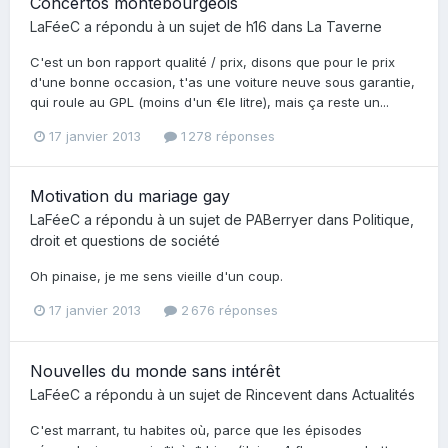
Concertos montebourgeois
LaFéeC
a répondu à un sujet de
h16
dans
La Taverne
C'est un bon rapport qualité / prix, disons que pour le prix
d'une bonne occasion, t'as une voiture neuve sous garantie,
qui roule au GPL (moins d'un €le litre), mais ça reste un...
17 janvier 2013
1 278 réponses
Motivation du mariage gay
LaFéeC
a répondu à un sujet de
PABerryer
dans
Politique,
droit et questions de société
Oh pinaise, je me sens vieille d'un coup.
17 janvier 2013
2 676 réponses
Nouvelles du monde sans intérêt
LaFéeC
a répondu à un sujet de
Rincevent
dans
Actualités
C'est marrant, tu habites où, parce que les épisodes