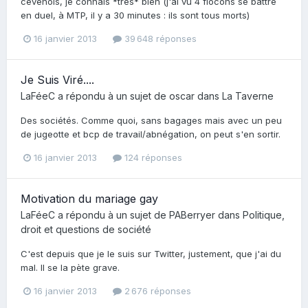
cévenols, je connais *très* bien (j'ai vu 4 flocons se battre
en duel, à MTP, il y a 30 minutes : ils sont tous morts)
16 janvier 2013
39 648 réponses
Je Suis Viré....
LaFéeC
a répondu à un sujet de
oscar
dans
La Taverne
Des sociétés. Comme quoi, sans bagages mais avec un peu
de jugeotte et bcp de travail/abnégation, on peut s'en sortir.
16 janvier 2013
124 réponses
Motivation du mariage gay
LaFéeC
a répondu à un sujet de
PABerryer
dans
Politique,
droit et questions de société
C'est depuis que je le suis sur Twitter, justement, que j'ai du
mal. Il se la pète grave.
16 janvier 2013
2 676 réponses