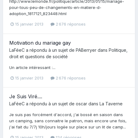
http://www.lemonde.fr/politique/article/2013/01/15/mariage-
pour-tous-peu-de-changements-en-matiere-d-
adoption_1817121_823448.html
15 janvier 2013
2 676 réponses
Motivation du mariage gay
LaFéeC
a répondu à un sujet de
PABerryer
dans
Politique,
droit et questions de société
Un article intéressant :...
15 janvier 2013
2 676 réponses
Je Suis Viré....
LaFéeC
a répondu à un sujet de
oscar
dans
La Taverne
Je suis pas forcément d'accord, j'ai bossé en saison dans
un camping, sans connaitre le patron, mais encore une fois,
j'ai fait du 7/7j 10h/jours logée sur place sur un lit de camp...
15 janvier 2013
124 réponses