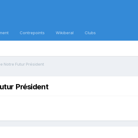
ment
Contrepoints
Wikiberal
Clubs
 Notre Futur Président
utur Président