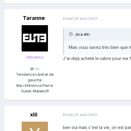
Taranne
Posté
25 avril 2007
Jo a dit :
Mais vous savez très bien que 
Utilisateur
J'ai déjà acheté le sabre pour me 
5k
Tendance:
Libéral de
gauche
Ma référence:
Pierre
Suitet-Malakoff
xiii
Posté
25 avril 2007
ben oui mais c'est la vie, on est pa