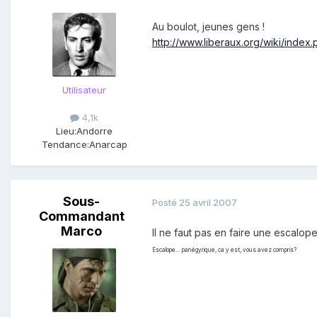
Au boulot, jeunes gens !
http://www.liberaux.org/wiki/index
Utilisateur
4,1k
Lieu:
Andorre
Tendance:
Anarcap
Sous-
Posté
25 avril 2007
Commandant
Marco
Il ne faut pas en faire une escalope
Escalope… panégyrique, ca y est, vous avez compris?