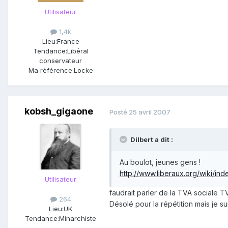
Utilisateur
1,4k
Lieu:
France
Tendance:
Libéral
conservateur
Ma référence:
Locke
kobsh_gigaone
Posté
25 avril 2007
Dilbert a dit :
Au boulot, jeunes gens !
http://www.liberaux.org/wiki/in
Utilisateur
faudrait parler de la TVA sociale T
264
Désolé pour la répétition mais je s
Lieu:
UK
Tendance:
Minarchiste