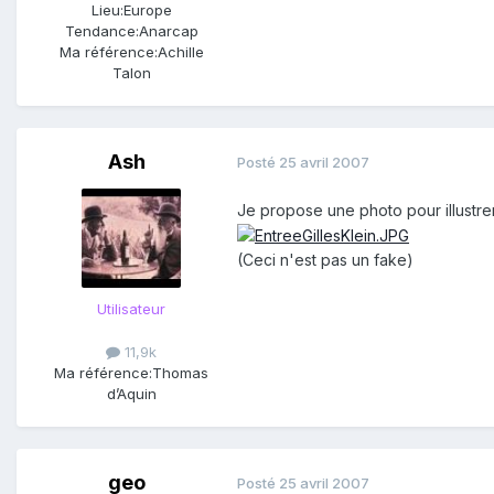
Lieu:
Europe
Tendance:
Anarcap
Ma référence:
Achille
Talon
Ash
Posté
25 avril 2007
Je propose une photo pour illustrer
(Ceci n'est pas un fake)
Utilisateur
11,9k
Ma référence:
Thomas
d’Aquin
geo
Posté
25 avril 2007