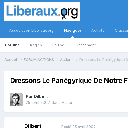
Association Liberaux.org
Naviguer
Activité
Classe
Forums
Règles
Équipe
Classement
Accueil
FORUM ACTIONS
Action !
Dressons Le Panégyrique De
Dressons Le Panégyrique De Notre F
Par
Dilbert
25 avril 2007
dans
Action !
Dilbert
Posté
25 avril 2007