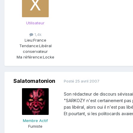
Utilisateur
1,4k
Lieu:
France
Tendance:
Libéral
conservateur
Ma référence:
Locke
Salatomatonion
Posté
25 avril 2007
Son rédacteur de discours sévissait
"SARKOZY n'est certainement pas pou
pas libéral, alors oui il n'est pas libé
Et pourtant, si les politocards ava
Membre Actif
Fumiste