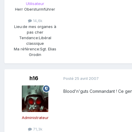
Utilisateur
Herr Obersturmführer
14,6k
Lieu:
de mes organes à
pas cher
Tendance:
Libéral
classique
Ma référence:
Sgt. Elias
Grodin
h16
Posté
25 avril 2007
Blood'n'guts Commandant ! Ce genr
Administrateur
71,3k