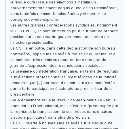
le risque qu'à l'issue des élections s'installe un
gouvernement totalement acquis à une vision ultralibérale",
sans toutefois nommer Nicolas Sarkozy ni donner de
consigne de vote explicite.
Les autres grandes confédérations syndicales, notamment
la CFDT et FO, se sont abstenues pour leur part de prendre
position sur la couleur du gouvernement qui sortira de
l'élection présidentielle.
La CGT a en outre, dans cette déclaration de son bureau
confédéral, appelé les salariés à "se saisir du 1er mai et à
se mobiliser très nombreux pour en faire une grande
journée d'expression des revendications sociales".
La première confédération française, en terme de résultats
aux élections professionnelles, s'est félicitée de la "vitalité
démocratique (…) porteuse d'espoir" qui s'est manifestée
par la forte participation électorale au premier tour de la
présidentielle.
Elle a également salué le "recul" de Jean-Marie Le Pen, le
candidat du Front national, mais s'est dite "préoccupée par
la reprise et la banalisation de ses thèses dans d'autres
discours politiques", sans plus de précision.
La CGT "alerte à nouveau les salariés sur le risque qu'à
l'issue des élections, s’installe un gouvernement totalement