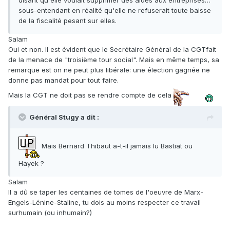
disant qu'elle voulait supprimer des aides aux entreprises…
sous-entendant en réalité qu'elle ne refuserait toute baisse
de la fiscalité pesant sur elles.
Salam
Oui et non. Il est évident que le Secrétaire Général de la CGTfait
de la menace de "troisième tour social". Mais en même temps, sa
remarque est on ne peut plus libérale: une élection gagnée ne
donne pas mandat pour tout faire.
Mais la CGT ne doit pas se rendre compte de cela
Général Stugy a dit :
Mais Bernard Thibaut a-t-il jamais lu Bastiat ou
Hayek ?
Salam
Il a dû se taper les centaines de tomes de l'oeuvre de Marx-
Engels-Lénine-Staline, tu dois au moins respecter ce travail
surhumain (ou inhumain?)