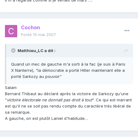
il m'a regardé comme si je venais de mars ….
Cochon
Posté
15 mai 2007
Matthieu_LC a dit :
Quand un mec de gauche m'a sorti à la fac (je suis à Paris
X Nanterre), "la démocratie a porté Hitler maintenant elle a
porté Sarkozy au pouvoir"
Salam
Bernard Thibaut au déclaré après la victoire de Sarkozy qu'une
"
victoire électorale ne donnait pas droit à tout
". Ce qui est marrant
est qu'il ne se soit pas rendu compte du caractère très libéral de
sa remarque.
A gauche, on est plutôt Laniel d'habitude…