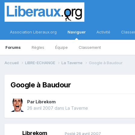
Association Liberaux.org
Naviguer
Activité
Classe
Forums
Règles
Équipe
Classement
Accueil
LIBRE-ECHANGE
La Taverne
Google à Baudour
Google à Baudour
Par
Librekom
26 avril 2007
dans
La Taverne
Librekom
Posté
26 avril 2007