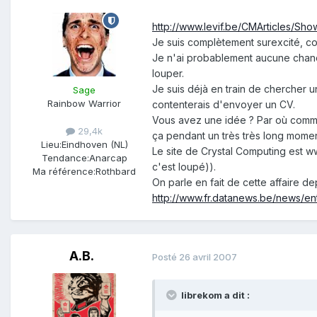
http://www.levif.be/CMArticles/Sh
Je suis complètement surexcité, c
Je n'ai probablement aucune chanc
louper.
Je suis déjà en train de chercher u
Sage
Rainbow Warrior
contenterais d'envoyer un CV.
Vous avez une idée ? Par où commen
29,4k
ça pendant un très très long momen
Lieu:
Eindhoven (NL)
Le site de Crystal Computing est w
Tendance:
Anarcap
c'est loupé)).
Ma référence:
Rothbard
On parle en fait de cette affaire d
http://www.fr.datanews.be/news/e
A.B.
Posté
26 avril 2007
librekom a dit :