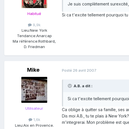
Je suis complètement surexcité
Habitué
Si ca t'excite tellement pourquoi
9,9k
Lieu:
New York
Tendance:
Anarcap
Ma référence:
Rothbard,
D. Friedman
Mike
Posté
26 avril 2007
A.B. a dit :
Si ca t'excite tellement pourq
Utilisateur
Ca oblige à quitter sa famille, ses 
Dis moi A.B., tu te plais à New York?
1,6k
m'integrerai. Mon problème est que 
Lieu:
Aix en Provence.