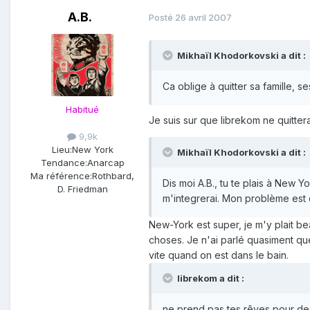
A.B.
Posté
26 avril 2007
Mikhaïl Khodorkovski a dit :
Ca oblige à quitter sa famille, s
Habitué
Je suis sur que librekom ne quitte
9,9k
Lieu:
New York
Mikhaïl Khodorkovski a dit :
Tendance:
Anarcap
Ma référence:
Rothbard,
Dis moi A.B., tu te plais à New Y
D. Friedman
m'integrerai. Mon problème est q
New-York est super, je m'y plait be
choses. Je n'ai parlé quasiment que
vite quand on est dans le bain.
librekom a dit :
ne prend pas tes rêves pour des