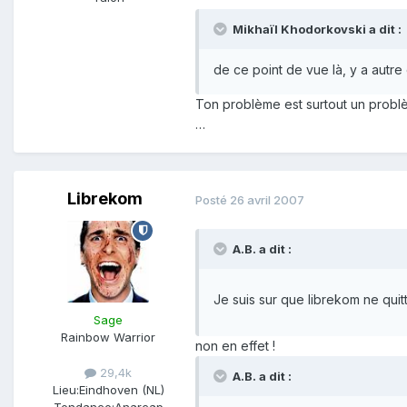
Mikhaïl Khodorkovski a dit :
de ce point de vue là, y a autre
Ton problème est surtout un problème
…
Librekom
Posté
26 avril 2007
A.B. a dit :
Je suis sur que librekom ne qui
Sage
Rainbow Warrior
non en effet !
29,4k
A.B. a dit :
Lieu:
Eindhoven (NL)