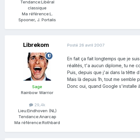
Tendance:
Libéral
classique
Ma référence:
L.
Spooner, J. Portalis
Librekom
Posté
26 avril 2007
En fait ça fait longtemps que je su
réalités, t'a aucun diplome, tu ne
Puis, depuis que j'ai dans la têtte d
Mais là depuis 1h, tout me semble p
Donc oui, quand Google s'installe 
Sage
Rainbow Warrior
29,4k
Lieu:
Eindhoven (NL)
Tendance:
Anarcap
Ma référence:
Rothbard