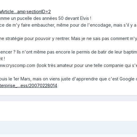
owArticle…amp;sectionID=2
omme un pucelle des années 50 devant Elvis !
e de m'y faire embaucher, même pour de l'encodage, mais s'il y a l
ne stratégie pour pouvoir y rentrer. Mais je ne sais pas comment m'
cer ? Ils n'ont même pas encore le permis de batir de leur baptimen
t !
ww.cryscomp.com (look très amateur pour une telle companie qui s'es
epuis le 1er Mars, mais on viens juste d'apprendre que c'est Google 
nterprise_…ess/20070228014