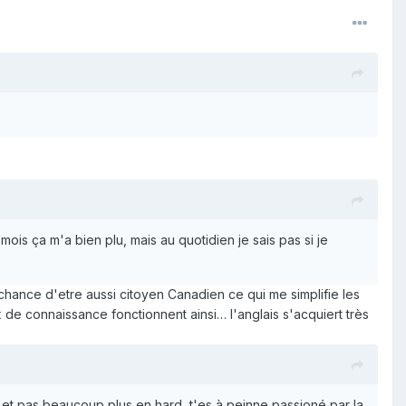
 mois ça m'a bien plu, mais au quotidien je sais pas si je
a chance d'etre aussi citoyen Canadien ce qui me simplifie les
x de connaissance fonctionnent ainsi… l'anglais s'acquiert très
 et pas beaucoup plus en hard, t'es à peinne passioné par la