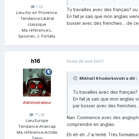
1,6k
Tu travailles avec des français? ou
Lieu:
Aix en Provence.
En fait je sais que mon anglais vi
Tendance:
Libéral
bosser avec des frenchies… de ce p
classique
Ma référence:
L.
Spooner, J. Portalis
h16
Posté
26 avril 2007
Mikhaïl Khodorkovski a dit :
Tu travailles avec des français?
En fait je sais que mon anglais
Administrateur
par bosser avec des frenchies
71,3k
Nan. Commence avec des anglophone
Lieu:
Europe
comprendre en anglais.
Tendance:
Anarcap
Ma référence:
Achille
Eh eh eh. J'ai tenté. Très formateu
Talon