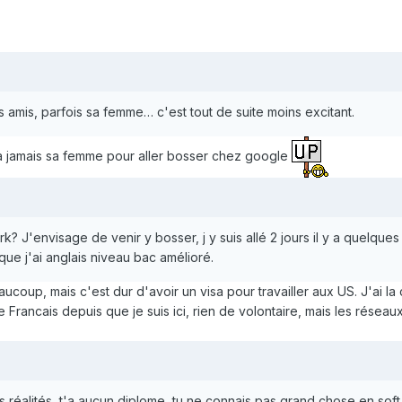
es amis, parfois sa femme… c'est tout de suite moins excitant.
ra jamais sa femme pour aller bosser chez google
ork? J'envisage de venir y bosser, j y suis allé 2 jours il y a quelques
ue j'ai anglais niveau bac amélioré.
aucoup, mais c'est dur d'avoir un visa pour travailler aux US. J'ai l
 Francais depuis que je suis ici, rien de volontaire, mais les réseau
 réalités, t'a aucun diplome, tu ne connais pas grand chose en soft