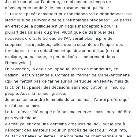
J'ai été coupé sur l'antenne, je n'ai pas eu le temps de
développer la partie 2 de mon raisonnement qui était :
"Il faudrait plutôt demander aux fonctionnaires d'abandonner leur
statut que de se livrer à de tels rafistolages précaires"… Je pense
en effet que la politique est un risque inacceptable pour la
plupart des salariés du privé. Plutôt que de distribuer des
nouveaux droits, le bureau de l'AN serait plus inspiré de
supprimer les injustices, telles que la sécurité de l'emploi des
fonctionnaires en détachement qui deviennent élus (ce qui
explique, au passage, le peu de libéralisme présent dans
l'hémicycle…).
En revanche, la décision, opaque, en fin de mandature, en
catimini, est un scandale. Comme la "farine" de Marie-Antoinette
(qui ne mettait pas de farine sur sa perruque, en réalité, mais du
talc), on fait passer des décisions sans explication, à l'insu du
peuple. Aussi la rumeur gronde…
Je peux comprendre le mobile du crime, mais j'aurai préféré qu'il
ne fut pas commis.
Le fait d'avoir été coupé m'a pas mal énervé : mais j'aurai dû être
plus synthétique.
Au fait, j'ai encore une centaine d'heures de RMC sur le site à
dépioter : des amateurs pour un procès de moscou ? Pour info,
j'ai fait qq belles boulettes : une bouteille de champagne à qui les