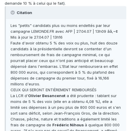
demande 10 % à celui qui le fait).
Citation
Les "petits" candidats plus ou moins endettés par leur
campagne LEMONDE.FR avec AFP | 27.04.07 | 13h09 ââ‚¬¢
Mis à jour le 27.04.07 | 13h16
Faute d'avoir obtenu 5 % des voix ou plus, huit des douze
candidats à la présidentielle devront se contenter d'un
remboursement de frais de campagne minimal, ce qui
pourrait placer ceux qui n'ont pas anticipé et beaucoup
dépensé dans l'embarras. L'Etat leur remboursera en effet
800 000 euros, qui correspondent à 5 % du plafond des
dépenses de campagne du premier tour, fixé à 16,166
millions d'euros.
CEUX QUI SERONT ENTIÈREMENT REMBOURSÉS
La LCR d'
Olivier Besancenot
a été prudente : tablant sur
moins de 5 % des voix (elle en a obtenu 4,08 %), elle a
limité ses dépenses à un peu plus de 800 000 euros et s'en
sort sans déficit, selon Jean-François Gros, de la direction.
Chasse, pêche, nature et traditions a également limité les
frais de campagne de
Frédéric Nihous
à quelque 800 000
euros.
"Il n'y aura pas de souci"
de financement, a affirmé