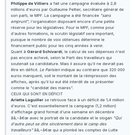
Philippe de Villiers
a fait une campagne évaluée à 2,8
millions d'euros par Guillaume Peltier, secrétaire général de
son parti, le MPF. La campagne a été financée
"sans
emprunt"
, l'organisation disposant encore d'une petite
réserve pour les législatives. Pour le MPF, comme pour
d'autres formations, le scrutin législatif sera important,
puisque le nombre de voix obtenues détermine le
financement public pour les cinq années à venir.
Quant à
Gérard Schivardi
, le calcul de ses dépenses n'est
pas encore achevé, selon le Parti des travailleurs qui
soutenait sa candidature. Mais il assure qu'il ne devrait pas
être en déficit.
Le Parisien
indique au contraire que 320 000
euros manquent, soit le montant de la réimpression des
affiches, après qu'il lui eut été interdit de se présenter
comme le "candidat des maires".
CEUX QUI SONT EN DÉFICIT
Arlette Laguiller
se retrouve face à un déficit de 1,4 million
d'euros. C'est essentiellement la campagne (1,2 million)
d'affichage grand format d'une semaine en décembre
ââ‚¬â€œ avec le portrait de la candidate et le slogan
"Qui
d'autre peut se dire sincèrement dans le camp des
travailleurs"
ââ‚¬â€œ qui a plombé les comptes de Lutte