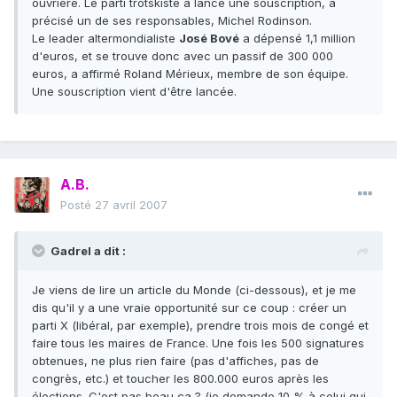
ouvrière. Le parti trotskiste a lancé une souscription, a
précisé un de ses responsables, Michel Rodinson.
Le leader altermondialiste
José Bové
a dépensé 1,1 million
d'euros, et se trouve donc avec un passif de 300 000
euros, a affirmé Roland Mérieux, membre de son équipe.
Une souscription vient d'être lancée.
A.B.
Posté
27 avril 2007
Gadrel a dit :
Je viens de lire un article du Monde (ci-dessous), et je me
dis qu'il y a une vraie opportunité sur ce coup : créer un
parti X (libéral, par exemple), prendre trois mois de congé et
faire tous les maires de France. Une fois les 500 signatures
obtenues, ne plus rien faire (pas d'affiches, pas de
congrès, etc.) et toucher les 800.000 euros après les
élections. C'est pas beau ça ? (je demande 10 % à celui qui