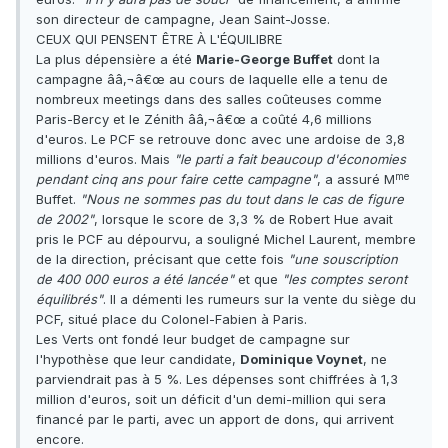
son directeur de campagne, Jean Saint-Josse.
CEUX QUI PENSENT ÊTRE À L'ÉQUILIBRE
La plus dépensière a été
Marie-George Buffet
dont la
campagne ââ‚¬â€œ au cours de laquelle elle a tenu de
nombreux meetings dans des salles coûteuses comme
Paris-Bercy et le Zénith ââ‚¬â€œ a coûté 4,6 millions
d'euros. Le PCF se retrouve donc avec une ardoise de 3,8
millions d'euros. Mais
"le parti a fait beaucoup d'économies
me
pendant cinq ans pour faire cette campagne"
, a assuré M
Buffet.
"Nous ne sommes pas du tout dans le cas de figure
de 2002"
, lorsque le score de 3,3 % de Robert Hue avait
pris le PCF au dépourvu, a souligné Michel Laurent, membre
de la direction, précisant que cette fois
"une souscription
de 400 000 euros a été lancée"
et que
"les comptes seront
équilibrés"
. Il a démenti les rumeurs sur la vente du siège du
PCF, situé place du Colonel-Fabien à Paris.
Les Verts ont fondé leur budget de campagne sur
l'hypothèse que leur candidate,
Dominique Voynet
, ne
parviendrait pas à 5 %. Les dépenses sont chiffrées à 1,3
million d'euros, soit un déficit d'un demi-million qui sera
financé par le parti, avec un apport de dons, qui arrivent
encore.