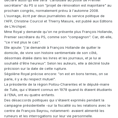
déclare aussi qu'elle sera "candidate au poste de Premier
secrétaire" du PS si son "projet de rénovation est majoritaire" au
prochain congrès, normalement prévu à l'automne 2008.
L'ouvrage, écrit par deux journalistes du service politique de
l'AFP, Christine Courcol et Thierry Masure, est publié aux Editions
de L'Archipel.
Mme Royal y demande qu'on ne présente plus François Hollande,
Premier secrétaire du PS, comme son "compagnon". Car, dit-elle,
"ce n'est plus le cas".
Elle ajoute: "j'ai demandé à François Hollande de quitter le
domicile, de vivre son histoire sentimentale de son côté,
désormais étalée dans les livres et les journaux, et je lui ai
souhaité d'être heureux". Selon les auteurs, elle a décliné toute
précision sur la date de cette rupture.
Ségolène Royal précise encore: "on est en bons termes, on se
parle, il y a du respect mutuel".
La présidente de la région Poitou-Charentes et le député-maire
de Tulle, qui s'étaient connus en 1978 quand ils étaient étudiants
à l'ENA, ont eu quatre enfants.
Des désaccords politiques qui s'étaient exprimés pendant la
campagne présidentielle -sur la fiscalité ou les relations avec le
centre de François Bayrou, notamment- avaient alimenté les
rumeurs et les interrogations sur leur vie personnelle.