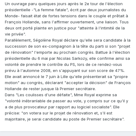
Un ouvrage paru quelques jours après le 2e tour de l'élection
présidentielle -"La femme fatale", écrit par deux journalistes du
Monde- faisait état de fortes tensions dans le couple et prêtait à
François Hollande, sans l'affirmer ouvertement, une liaison. Tous
deux ont porté plainte en justice pour "atteinte à l'intimité de la
vie privée".
Parallèlement, Ségolène Royal déclare qu'elle sera candidate à la
succession de son ex-compagnon à la tête du parti si son "projet
de rénovation" l'emporte au prochain congrès. Battue à l'élection
présidentielle du 6 mai par Nicolas Sarkozy, elle confirme ainsi sa
volonté de prendre le contrôle du PS, lors de ce rendez-vous
prévu à l'automne 2008, en s'appuyant sur son score de 47%.
Elle avait annoncé le 7 juin à Lille qu'elle présenterait sa "propre
motion" au congrès, déclarant "accepter la décision" de François
Hollande de rester jusque là Premier secrétaire.
Dans "Les coulisses d'une défaite", Mme Royal exprime sa
"volonté inébranlable de passer au vote, y compris sur ce qu'il y
a de plus provocateur par rapport au logiciel socialiste". Elle
précise: "on votera sur le projet de rénovation et, s'il est
majoritaire, je serai candidate au poste de Premier secrétaire".