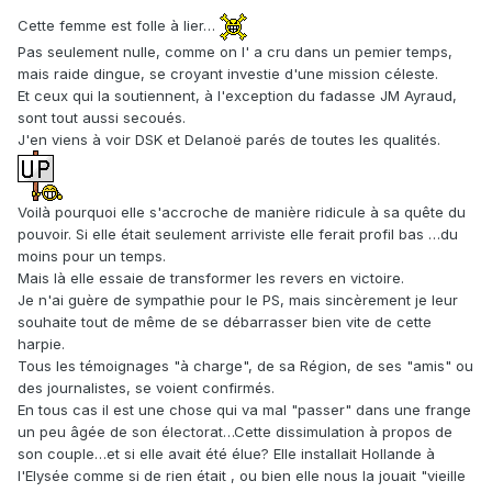
Cette femme est folle à lier…
Pas seulement nulle, comme on l' a cru dans un pemier temps,
mais raide dingue, se croyant investie d'une mission céleste.
Et ceux qui la soutiennent, à l'exception du fadasse JM Ayraud,
sont tout aussi secoués.
J'en viens à voir DSK et Delanoë parés de toutes les qualités.
Voilà pourquoi elle s'accroche de manière ridicule à sa quête du
pouvoir. Si elle était seulement arriviste elle ferait profil bas …du
moins pour un temps.
Mais là elle essaie de transformer les revers en victoire.
Je n'ai guère de sympathie pour le PS, mais sincèrement je leur
souhaite tout de même de se débarrasser bien vite de cette
harpie.
Tous les témoignages "à charge", de sa Région, de ses "amis" ou
des journalistes, se voient confirmés.
En tous cas il est une chose qui va mal "passer" dans une frange
un peu âgée de son électorat…Cette dissimulation à propos de
son couple…et si elle avait été élue? Elle installait Hollande à
l'Elysée comme si de rien était , ou bien elle nous la jouait "vieille