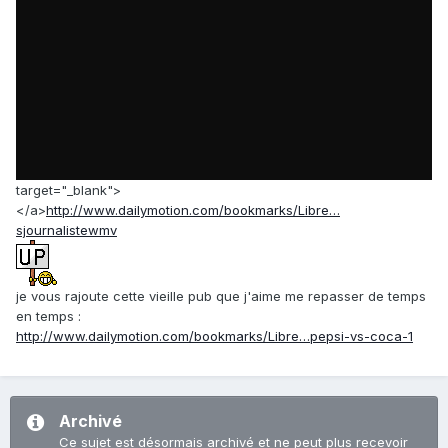
target="_blank">
</a>
http://www.dailymotion.com/bookmarks/Libre…
sjournalistewmv
je vous rajoute cette vieille pub que j'aime me repasser de temps
en temps :
http://www.dailymotion.com/bookmarks/Libre…pepsi-vs-coca-1
Archivé
Ce sujet est désormais archivé et ne peut plus recevoir