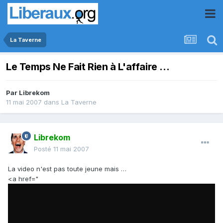
La Taverne
Le Temps Ne Fait Rien à L'affaire ...
Par
Librekom
11 mai 2007
dans
La Taverne
Librekom
Posté
11 mai 2007
La video n'est pas toute jeune mais …
<a href="