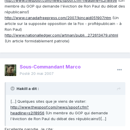
http://www.thespoof.com/news/spoof.cfm?headline=s2i18956
(Un
membre du GOP qui demande l'éviction de Ron Paul du débat des
républicains!)
http://www.canadafreepress.com/2007/kincaid051907.htm
(Un
article sur la supposée opposition de la Fox - proRépublicain - à
Ron Paul)
http://www.nationalledger.com/artman/publi…272613479.shtml
(Un article formidablement patriote)
Sous-Commandant Marco
Posté
20 mai 2007
Hakill a dit :
[…] Quelques sites que je viens de visiter:
http://www.thespoof.com/news/spoof.cfm?
headline=s2i18956
(Un membre du GOP qui demande
l'éviction de Ron Paul du débat des républicains!)[…]
Excellente parodie. Je cite: