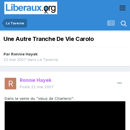
La Taverne
Une Autre Tranche De Vie Carolo
Par
Ronnie Hayek
22 mai 2007
dans
La Taverne
Ronnie Hayek
Posté
22 mai 2007
Dans la veine du "vieux de Charleroi":