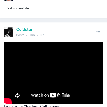
c 'est surréaliste !
Coldstar
Posté
23 mai 2007
Le vieux de Charleroi (full version)