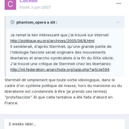
Cochon
Posté
3 juin 2007
phantom_opera a dit :
Je remet le lien intéressant que j'ai trouvé sur internet:
http://politique.eu.org/archives/2005/06/8.html
Il semblerait, d'après Sternhell, qu'une grande partie de
l'idéologie fasciste serait originaire des mouvements
libertaires et anarcho-syndicaliste à la fin du XIXe siècle.
J'ai trouvé une critique de Sternhell chez les libertaires:
http://ml.federation-anarchiste.org/spip.php?article594
Sternhell dit simplement que toute sortie idéologique, dans le
cadre d'un système politique de masse, hors du marxisme ou du
libéralisme est condamnée à être (je prends ses termes)
"protofasciste". Et que cette tentative a été faite d'abord en
France.
2 weeks later...