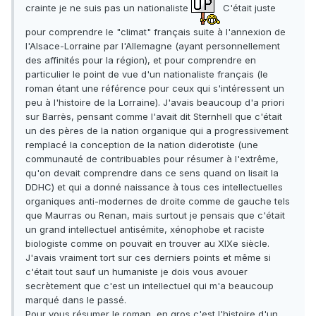
crainte je ne suis pas un nationaliste
C'était juste
pour comprendre le "climat" français suite à l'annexion de
l'Alsace-Lorraine par l'Allemagne (ayant personnellement
des affinités pour la région), et pour comprendre en
particulier le point de vue d'un nationaliste français (le
roman étant une référence pour ceux qui s'intéressent un
peu à l'histoire de la Lorraine). J'avais beaucoup d'a priori
sur Barrès, pensant comme l'avait dit Sternhell que c'était
un des pères de la nation organique qui a progressivement
remplacé la conception de la nation diderotiste (une
communauté de contribuables pour résumer à l'extrême,
qu'on devait comprendre dans ce sens quand on lisait la
DDHC) et qui a donné naissance à tous ces intellectuelles
organiques anti-modernes de droite comme de gauche tels
que Maurras ou Renan, mais surtout je pensais que c'était
un grand intellectuel antisémite, xénophobe et raciste
biologiste comme on pouvait en trouver au XIXe siècle.
J'avais vraiment tort sur ces derniers points et même si
c'était tout sauf un humaniste je dois vous avouer
secrètement que c'est un intellectuel qui m'a beaucoup
marqué dans le passé.
Pour vous résumer le roman, en gros c'est l'histoire d'un