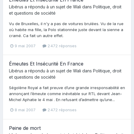
Libérus
a répondu à un sujet de
Wali
dans
Politique, droit
et questions de société
Vu de Bruxelles, il n'y a pas de voitures brulées. Vu de la rue
où habite ma fille, la Polo stationnée juste devant la sienne a
cramé. Ca fait un autre effet.
9 mai 2007
2 472 réponses
Émeutes Et Insécurité En France
Libérus
a répondu à un sujet de
Wali
dans
Politique, droit
et questions de société
Ségolène Royal a fait preuve d’une grande irresponsabilité en
annonçant l’émeute comme inévitable sur RTL devant Jean-
Michel Aphatie le 4 mai . En refusant d’admettre qu’une...
8 mai 2007
2 472 réponses
Peine de mort