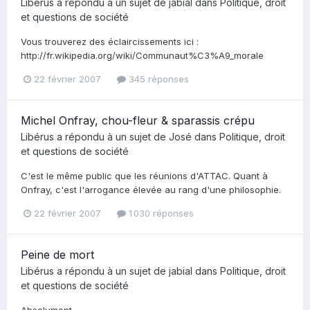
Libérus
a répondu à un sujet de
jabial
dans
Politique, droit
et questions de société
Vous trouverez des éclaircissements ici :
http://fr.wikipedia.org/wiki/Communaut%C3%A9_morale
22 février 2007
345 réponses
Michel Onfray, chou-fleur & sparassis crépu
Libérus
a répondu à un sujet de
José
dans
Politique, droit
et questions de société
C'est le même public que les réunions d'ATTAC. Quant à
Onfray, c'est l'arrogance élevée au rang d'une philosophie.
22 février 2007
1 030 réponses
Peine de mort
Libérus
a répondu à un sujet de
jabial
dans
Politique, droit
et questions de société
Absolument.