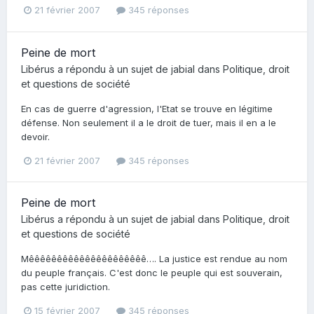
21 février 2007
345 réponses
Peine de mort
Libérus
a répondu à un sujet de
jabial
dans
Politique, droit
et questions de société
En cas de guerre d'agression, l'Etat se trouve en légitime
défense. Non seulement il a le droit de tuer, mais il en a le
devoir.
21 février 2007
345 réponses
Peine de mort
Libérus
a répondu à un sujet de
jabial
dans
Politique, droit
et questions de société
Mêêêêêêêêêêêêêêêêêêêêê…. La justice est rendue au nom
du peuple français. C'est donc le peuple qui est souverain,
pas cette juridiction.
15 février 2007
345 réponses