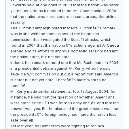
Edwards said at one point in 2003 that the nation was safer,
yet not as safe as it needed to be. Mr. Obama said in 2004
that the nation was more secure in some areas, like airline
security.
The Clinton campaign noted that Mrs. Clintonâ€™s remark
was in line with the conclusions of the bipartisan
commission that investigated the Sept. 11 attacks, which
found in 2004 that the nationâ€™s actions against Al Qaeda
abroad and its efforts to improve domestic security had left
the nation safer, but not yet safe.
Indeed, her remark echoed one that Mr. Bush made in 2004
in a presidential debate against Mr. Kerry, when he said:
â€œThe 9/11 commission put out a report that said America
is safer but not yet safe. Thereâ€™s more work to be
done.â€
Mr. Kerry made similar statements, too. In August 2004, for
instance, he said that the question of whether Americans
were safer since 9/11 was â€œan easy one,â€ and that the
answer was yes. But he also said the greater issue was that
the presidentâ€™s foreign policy had made the nation less
safe over all.
Yet last year, as Democrats were fighting to reclaim