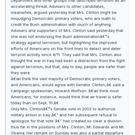
Department and other groups that described terrorism as an
accelerating threat. Advisers to other candidates,
meanwhile, argued yesterday that Mrs. Clinton might be
misjudging Democratic primary voters, who are loath to
credit the Bush administration with much of anything.
Advisers and supporters of Mrs. Clinton said yesterday that
she was not endorsing the Bush administrationâ€™s
strategy against terrorism, but highlighting the improved
efforts of Americans on the front lines to detect and deter
terrorist activity since 9/11. They said that Mrs. Clinton also
thought the war in Iraq had been a distraction from the fight
against terrorism, but that, day to day, people are safer than
they were.
â€œI think the vast majority of Democratic primary voters,
and Americans, would agree with Senator Clinton,â€ said a
campaign spokesman, Howard Wolfson. â€œI think most
Americans, for instance, would think that air travel is safer
today than on Sept. 10.â€
Only Mrs. Clintonâ€™s Senate vote in 2002 to authorize
military action in Iraq â€” and her subsequent refusal to
apologize for that vote â€” has created so clear a division
thus far in the positions of Mrs. Clinton, Mr. Edwards and Mr.
Obama. Her remark on Sunday was also a partial departure