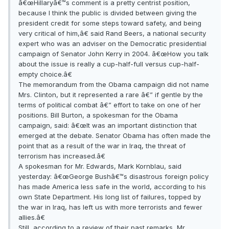
â€œHillaryâ€™s comment is a pretty centrist position,
because I think the public is divided between giving the
president credit for some steps toward safety, and being
very critical of him,â€ said Rand Beers, a national security
expert who was an adviser on the Democratic presidential
campaign of Senator John Kerry in 2004. â€œHow you talk
about the issue is really a cup-half-full versus cup-half-
empty choice.â€
The memorandum from the Obama campaign did not name
Mrs. Clinton, but it represented a rare â€” if gentle by the
terms of political combat â€” effort to take on one of her
positions. Bill Burton, a spokesman for the Obama
campaign, said: â€œIt was an important distinction that
emerged at the debate. Senator Obama has often made the
point that as a result of the war in Iraq, the threat of
terrorism has increased.â€
A spokesman for Mr. Edwards, Mark Kornblau, said
yesterday: â€œGeorge Bushâ€™s disastrous foreign policy
has made America less safe in the world, according to his
own State Department. His long list of failures, topped by
the war in Iraq, has left us with more terrorists and fewer
allies.â€
Still, according to a review of their past remarks, Mr.