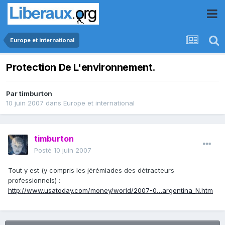
Europe et international
Protection De L'environnement.
Par
timburton
10 juin 2007
dans
Europe et international
timburton
Posté
10 juin 2007
Tout y est (y compris les jérémiades des détracteurs
professionnels) :
http://www.usatoday.com/money/world/2007-0…argentina_N.htm