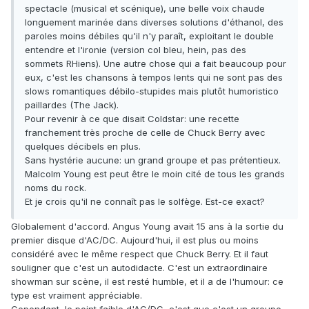
spectacle (musical et scénique), une belle voix chaude
longuement marinée dans diverses solutions d'éthanol, des
paroles moins débiles qu'il n'y paraît, exploitant le double
entendre et l'ironie (version col bleu, hein, pas des
sommets RHiens). Une autre chose qui a fait beaucoup pour
eux, c'est les chansons à tempos lents qui ne sont pas des
slows romantiques débilo-stupides mais plutôt humoristico
paillardes (The Jack).
Pour revenir à ce que disait Coldstar: une recette
franchement très proche de celle de Chuck Berry avec
quelques décibels en plus.
Sans hystérie aucune: un grand groupe et pas prétentieux.
Malcolm Young est peut être le moin cité de tous les grands
noms du rock.
Et je crois qu'il ne connaît pas le solfège. Est-ce exact?
Globalement d'accord. Angus Young avait 15 ans à la sortie du
premier disque d'AC/DC. Aujourd'hui, il est plus ou moins
considéré avec le même respect que Chuck Berry. Et il faut
souligner que c'est un autodidacte. C'est un extraordinaire
showman sur scène, il est resté humble, et il a de l'humour: ce
type est vraiment appréciable.