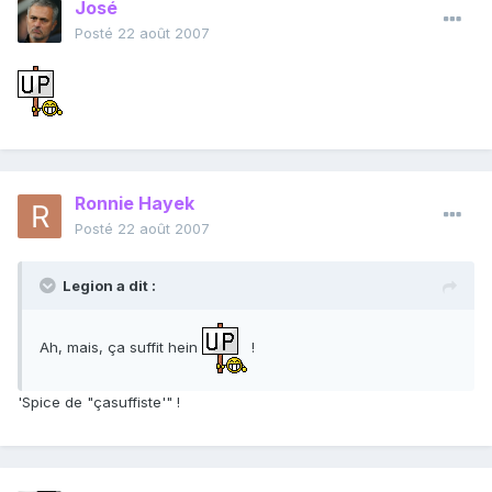
José
Posté
22 août 2007
Ronnie Hayek
Posté
22 août 2007
Legion a dit :
Ah, mais, ça suffit hein
!
'Spice de "çasuffiste'" !