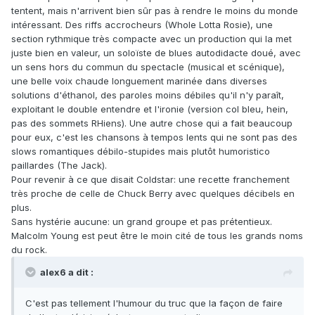
tentent, mais n'arrivent bien sûr pas à rendre le moins du monde
intéressant. Des riffs accrocheurs (Whole Lotta Rosie), une
section rythmique très compacte avec un production qui la met
juste bien en valeur, un soloïste de blues autodidacte doué, avec
un sens hors du commun du spectacle (musical et scénique),
une belle voix chaude longuement marinée dans diverses
solutions d'éthanol, des paroles moins débiles qu'il n'y paraît,
exploitant le double entendre et l'ironie (version col bleu, hein,
pas des sommets RHiens). Une autre chose qui a fait beaucoup
pour eux, c'est les chansons à tempos lents qui ne sont pas des
slows romantiques débilo-stupides mais plutôt humoristico
paillardes (The Jack).
Pour revenir à ce que disait Coldstar: une recette franchement
très proche de celle de Chuck Berry avec quelques décibels en
plus.
Sans hystérie aucune: un grand groupe et pas prétentieux.
Malcolm Young est peut être le moin cité de tous les grands noms
du rock.
alex6 a dit :
C'est pas tellement l'humour du truc que la façon de faire