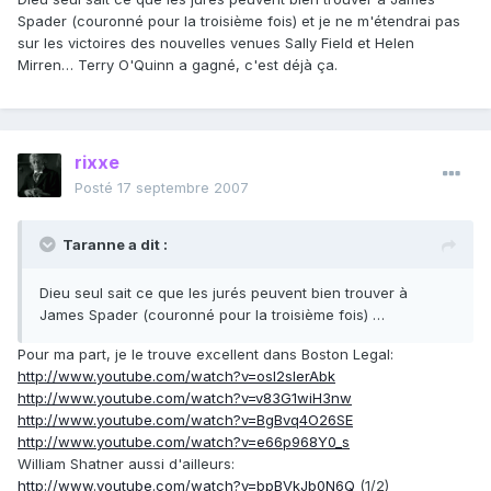
Spader (couronné pour la troisième fois) et je ne m'étendrai pas
sur les victoires des nouvelles venues Sally Field et Helen
Mirren… Terry O'Quinn a gagné, c'est déjà ça.
rixxe
Posté
17 septembre 2007
Taranne a dit :
Dieu seul sait ce que les jurés peuvent bien trouver à
James Spader (couronné pour la troisième fois) …
Pour ma part, je le trouve excellent dans Boston Legal:
http://www.youtube.com/watch?v=osl2sIerAbk
http://www.youtube.com/watch?v=v83G1wiH3nw
http://www.youtube.com/watch?v=BgBvq4O26SE
http://www.youtube.com/watch?v=e66p968Y0_s
William Shatner aussi d'ailleurs:
http://www.youtube.com/watch?v=bpBVkJb0N6Q
(1/2)