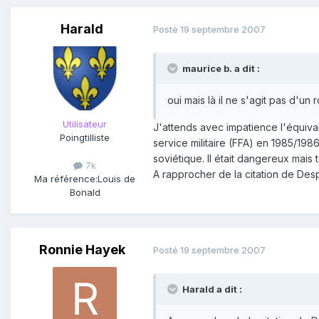
Harald
Posté
19 septembre 2007
maurice b. a dit :
oui mais là il ne s'agit pas d'u
Utilisateur
J'attends avec impatience l'équiv
Poingtilliste
service militaire (FFA) en 1985/19
soviétique. Il était dangereux mais 
7k
A rapprocher de la citation de Des
Ma référence:
Louis de
Bonald
Ronnie Hayek
Posté
19 septembre 2007
Harald a dit :