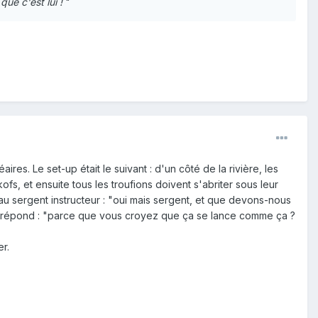
que c'est lui !
"
es. Le set-up était le suivant : d'un côté de la rivière, les
s, et ensuite tous les troufions doivent s'abriter sous leur
u sergent instructeur : "oui mais sergent, et que devons-nous
nt répond : "parce que vous croyez que ça se lance comme ça ?
r.