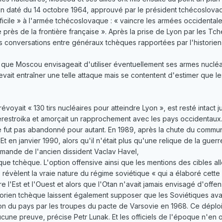
on daté du 14 octobre 1964, approuvé par le président tchécoslova
fficile » à l'armée tchécoslovaque : « vaincre les armées occidental
près de la frontière française ». Après la prise de Lyon par les Tc
s conversations entre généraux tchèques rapportées par l'historien
que Moscou envisageait d'utiliser éventuellement ses armes nucléair
vait entraîner une telle attaque mais se contentent d'estimer que le
révoyait « 130 tirs nucléaires pour atteindre Lyon », est resté intac
erestroika et amorçait un rapprochement avec les pays occidentaux. 
e fut pas abandonné pour autant. En 1989, après la chute du commu
Et en janvier 1990, alors qu'il n'était plus qu'une relique de la guerr
demande de l'ancien dissident Vaclav Havel,
e tchèque. L'option offensive ainsi que les mentions des cibles all
révèlent la vraie nature du régime soviétique « qui a élaboré cette
e l'Est et l'Ouest et alors que l'Otan n'avait jamais envisagé d'offens
torien tchèque laissent également supposer que les Soviétiques ava
ion du pays par les troupes du pacte de Varsovie en 1968. Ce déploi
une preuve, précise Petr Lunak. Et les officiels de l'époque n'en on