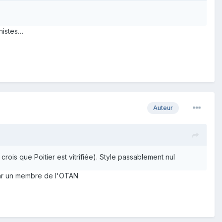
nistes…
Auteur
ois que Poitier est vitrifiée). Style passablement nul
 par un membre de l'OTAN