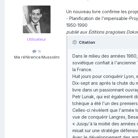
Un nouveau livre confirme les proj
- Planification de l'impensable-Pr
1950-1990
publié aux Éditions pragoises Dok
Utilisateur
Citation
1k
Dans le milieu des années 1960,
Ma référence:
Mussolini
soviétique confiait à l'ancienn
la France.
Huit jours pour conquérir Lyon, e
Dix-sept ans après la chute du m
livre dans un passionnant ouvrag
Petr Lunak, qui est également d
tchèque a été l'un des premiers 
Celles-ci révèlent que l'armée 
vue de conquérir Langres, Besan
« Jusqu'à la moitié des années c
misait sur une stratégie défensiv
Avec le développement des armes