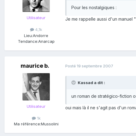
Pour les nostalgiques :
Utilisateur
Je me rappelle aussi d'un manuel "
4,1k
Lieu:
Andorre
Tendance:
Anarcap
maurice b.
Posté
19 septembre 2007
Kassad a dit :
un roman de stratégico-fiction o
Utilisateur
oui mais là il ne s'agit pas d'un r
1k
Ma référence:
Mussolini