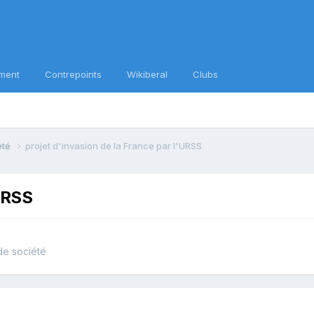
ment
Contrepoints
Wikiberal
Clubs
iété
projet d'invasion de la France par l'URSS
'URSS
 de société