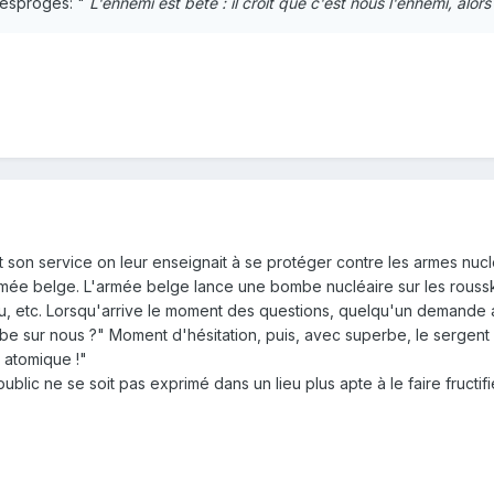
Desproges: "
L'ennemi est bête : il croit que c'est nous l'ennemi, alors 
on service on leur enseignait à se protéger contre les armes nucléair
mée belge. L'armée belge lance une bombe nucléaire sur les rousskof
, etc. Lorsqu'arrive le moment des questions, quelqu'un demande a
ombe sur nous ?" Moment d'hésitation, puis, avec superbe, le serge
 atomique !"
ic ne se soit pas exprimé dans un lieu plus apte à le faire fructifie