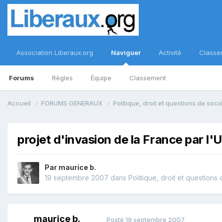
Association Liberaux.org
Naviguer
Activité
Classe
Forums
Règles
Équipe
Classement
Accueil
FORUMS GENERAUX
Politique, droit et questions de soc
projet d'invasion de la France par l
Par
maurice b.
19 septembre 2007
dans
Politique, droit et questions
maurice b.
Posté
19 septembre 2007