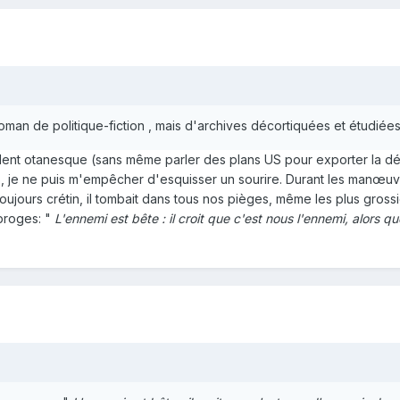
n roman de politique-fiction , mais d'archives décortiquées et étudi
alent otanesque (sans même parler des plans US pour exporter la d
86, je ne puis m'empêcher d'esquisser un sourire. Durant les manœu
toujours crétin, il tombait dans tous nos pièges, même les plus grossi
proges: "
L'ennemi est bête : il croit que c'est nous l'ennemi, alors que