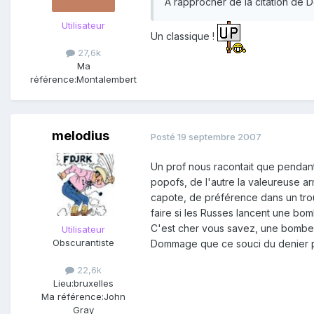
A rapprocher de la citation de 
Utilisateur
Un classique !
27,6k
Ma
référence:
Montalembert
melodius
Posté
19 septembre 2007
Un prof nous racontait que pendant s
popofs, de l'autre la valeureuse ar
capote, de préférence dans un trou
faire si les Russes lancent une b
C'est cher vous savez, une bombe
Utilisateur
Obscurantiste
Dommage que ce souci du denier publ
22,6k
Lieu:
bruxelles
Ma référence:
John
Gray