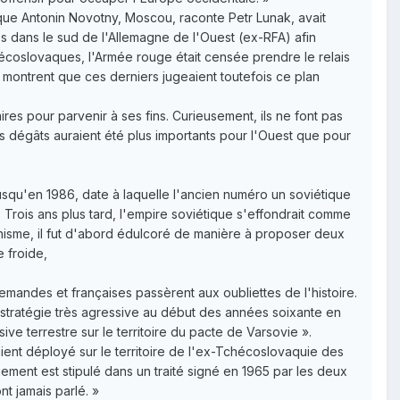
que Antonin Novotny, Moscou, raconte Petr Lunak, avait
es dans le sud de l'Allemagne de l'Ouest (ex-RFA) afin
hécoslovaques, l'Armée rouge était censée prendre le relais
 montrent que ces derniers jugeaient toutefois ce plan
es pour parvenir à ses fins. Curieusement, ils ne font pas
s dégâts auraient été plus importants pour l'Ouest que pour
t jusqu'en 1986, date à laquelle l'ancien numéro un soviétique
Trois ans plus tard, l'empire soviétique s'effondrait comme
nisme, il fut d'abord édulcoré de manière à proposer deux
e froide,
emandes et françaises passèrent aux oubliettes de l'histoire.
 stratégie très agressive au début des années soixante en
ive terrestre sur le territoire du pacte de Varsovie ».
ient déployé sur le territoire de l'ex-Tchécoslovaquie des
ement est stipulé dans un traité signé en 1965 par les deux
t jamais parlé. »