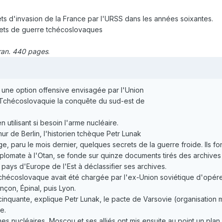
ets d'invasion de la France par l'URSS dans les années soixantes.
ojets de guerre tchécoslovaques
oran. 440 pages
.
 une option offensive envisagée par l'Union
e Tchécoslovaquie la conquête du sud-est de
n utilisant si besoin l'arme nucléaire.
ur de Berlin, l'historien tchèque Petr Lunak
e, paru le mois dernier, quelques secrets de la guerre froide. Ils fon
iplomate à l'Otan, se fonde sur quinze documents tirés des archives 
pays d'Europe de l'Est à déclassifier ses archives.
tchécoslovaque avait été chargée par l'ex-Union soviétique d'opérer 
çon, Épinal, puis Lyon.
inquante, explique Petr Lunak, le pacte de Varsovie (organisation m
e.
 nucléaires, Moscou et ses alliés ont mis ensuite au point un plan 