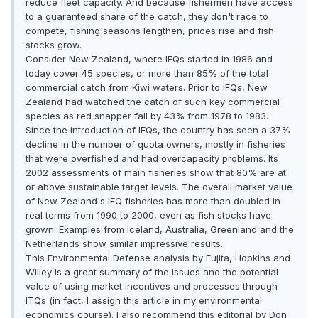
reduce fleet capacity. And because fishermen have access
to a guaranteed share of the catch, they don't race to
compete, fishing seasons lengthen, prices rise and fish
stocks grow.
Consider New Zealand, where IFQs started in 1986 and
today cover 45 species, or more than 85% of the total
commercial catch from Kiwi waters. Prior to IFQs, New
Zealand had watched the catch of such key commercial
species as red snapper fall by 43% from 1978 to 1983.
Since the introduction of IFQs, the country has seen a 37%
decline in the number of quota owners, mostly in fisheries
that were overfished and had overcapacity problems. Its
2002 assessments of main fisheries show that 80% are at
or above sustainable target levels. The overall market value
of New Zealand's IFQ fisheries has more than doubled in
real terms from 1990 to 2000, even as fish stocks have
grown. Examples from Iceland, Australia, Greenland and the
Netherlands show similar impressive results.
This Environmental Defense analysis by Fujita, Hopkins and
Willey is a great summary of the issues and the potential
value of using market incentives and processes through
ITQs (in fact, I assign this article in my environmental
economics course). I also recommend this editorial by Don