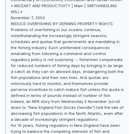
« MOZART AND PRODUCTIVITY | Main | SMITH/KIESLING
WSJ »
November 7, 2003
REDUCE OVERFISHING BY DEFINING PROPERTY RIGHTS
Problems of overfishing in our oceans continue,
notwithstanding the increasingly stringent seasons,
schedules and quotas that governments are mandating in
the fishing industry. Such unintended consequences
emanating from following a command-and-control
regulatory policy is not surprising -- fishermen compensate
for reduced numbers of fishing days by bringing in as large
a catch as they can on allowed days, endangering both the
fish populations and their own lives. And quotas are
notoriously hard to monitor, and themselves provide
perverse incentives to catch mature fish unless the quota is
defined in terms of pounds instead of number of fish.
Indeed, an NPR story from Wednesday 5 November (scroll
down to "New England Fish Stocks Dwindle") told the tale of
decreasing fish populations in the North Atlantic, even after
a decade of increasingly stringent regulations:
For 10 years, fishing regulators in New England have been
trying to balance the competing interests of fish and