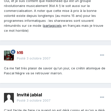
Oui, et je suis content que Radiohead qui est un groupe
révolutionaire musicalement (Kid A !) le soit aussi sur la
commercialisation. A noter que cette mise à prix à la bonne
volonté existe depuis longtemps (au moins 15 ans) pour les
programmes informatiques : les sharewares sont souvent
rémunérés sur ce mode (
partagiciels
en français mais je trouve
ce mot horrible)
h16
Posté
3 octobre 2007
Ca me fait très plaisir de savoir qu'un jour, ce crétin atomique de
Pascal Nègre va se retrouver marron.
Invité jabial
Posté
3 octobre 2007
C'est facile de faire ça quand on est déjà connu et qu'on a déjà