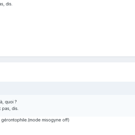
s, dis.
à, quoi ?
x pas, dis.
 gérontophile.(mode misogyne off)