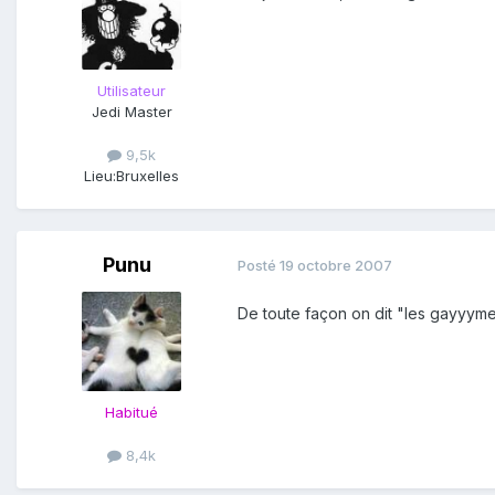
Utilisateur
Jedi Master
9,5k
Lieu:
Bruxelles
Punu
Posté
19 octobre 2007
De toute façon on dit "les gayyymes".
Habitué
8,4k