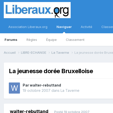
Association Liberaux.org
Naviguer
Activité
Classe
Forums
Règles
Équipe
Classement
Accueil
LIBRE-ECHANGE
La Taverne
La jeunesse dorée Bruxe
La jeunesse dorée Bruxelloise
Par
walter-rebuttand
19 octobre 2007
dans
La Taverne
walter-rebuttand
Posté
19 octobre 2007