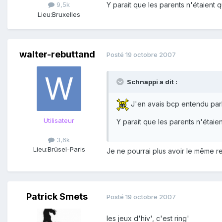
Y parait que les parents n'étaient q
9,5k
Lieu:
Bruxelles
walter-rebuttand
Posté
19 octobre 2007
Schnappi a dit :
J'en avais bcp entendu parl
Utilisateur
Y parait que les parents n'étaien
3,6k
Lieu:
Brüsel-Paris
Je ne pourrai plus avoir le même reg
Patrick Smets
Posté
19 octobre 2007
les jeux d'hiv', c'est ring'