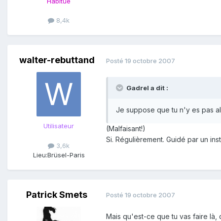
Habitué
8,4k
walter-rebuttand
Posté
19 octobre 2007
Gadrel a dit :
Je suppose que tu n'y es pas al
Utilisateur
(Malfaisant!)
Si. Régulièrement. Guidé par un inst
3,6k
Lieu:
Brüsel-Paris
Patrick Smets
Posté
19 octobre 2007
Mais qu'est-ce que tu vas faire là, 