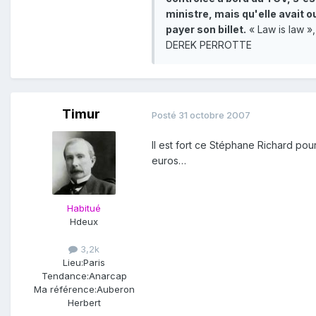
ministre, mais qu'elle avait o
payer son billet.
« Law is law »
DEREK PERROTTE
Timur
Posté
31 octobre 2007
Il est fort ce Stéphane Richard po
euros…
Habitué
Hdeux
3,2k
Lieu:
Paris
Tendance:
Anarcap
Ma référence:
Auberon
Herbert