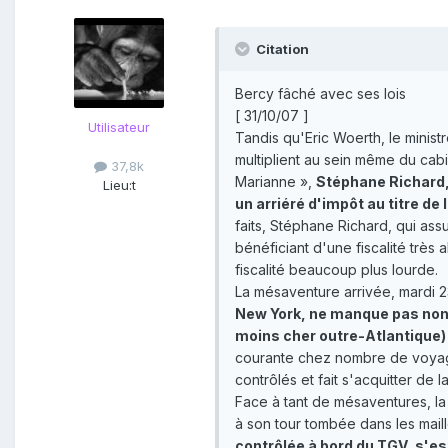
Citation
Bercy fâché avec ses lois
[ 31/10/07 ]
Utilisateur
Tandis qu'Eric Woerth, le ministr
multiplient au sein même du cabi
37,8k
Marianne »,
Stéphane Richard, 
Lieu:
t
un arriéré d'impôt au titre d
faits, Stéphane Richard, qui ass
bénéficiant d'une fiscalité très 
fiscalité beaucoup plus lourde.
La mésaventure arrivée, mardi 
New York, ne manque pas non p
moins cher outre-Atlantique) 
courante chez nombre de voyageu
contrôlés et fait s'acquitter de l
Face à tant de mésaventures, la m
à son tour tombée dans les mailles
contrôlée à bord du TGV, s'est