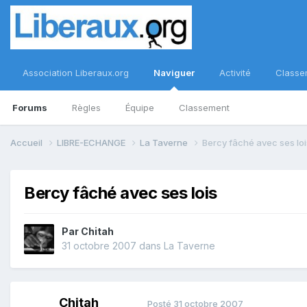
Association Liberaux.org
Naviguer
Activité
Classe
Forums
Règles
Équipe
Classement
Accueil
LIBRE-ECHANGE
La Taverne
Bercy fâché avec ses loi
Bercy fâché avec ses lois
Par
Chitah
31 octobre 2007
dans
La Taverne
Chitah
Posté
31 octobre 2007