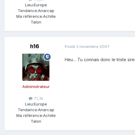
Lieu:
Europe
Tendance:
Anarcap
Ma référence:
Achille
Talon
h16
Posté
2 novembre 2007
Heu… Tu connais donc le triste sire 
Administrateur
71,3k
Lieu:
Europe
Tendance:
Anarcap
Ma référence:
Achille
Talon