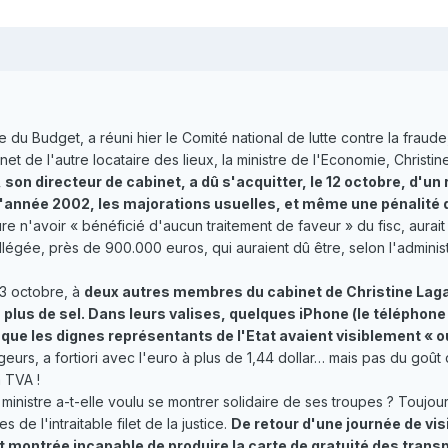
e du Budget, a réuni hier le Comité national de lutte contre la fraude
net de l'autre locataire des lieux, la ministre de l'Economie, Chri
son directeur de cabinet, a dû s'acquitter, le 12 octobre, d'
e l'année 2002, les majorations usuelles, et même une pénalité 
ure n'avoir « bénéficié d'aucun traitement de faveur » du fisc, aura
allégée, près de 900.000 euros, qui auraient dû être, selon l'administ
23 octobre, à
deux autres membres du cabinet de Christine Laga
lus de sel. Dans leurs valises, quelques iPhone (le téléphone
que les dignes représentants de l'Etat avaient visiblement « ou
rs, a fortiori avec l'euro à plus de 1,44 dollar… mais pas du goût 
a TVA !
inistre a-t-elle voulu se montrer solidaire de ses troupes ? Toujours
 de l'intraitable filet de la justice.
De retour d'une journée de vis
 montrée incapable de produire la carte de gratuité des transpo