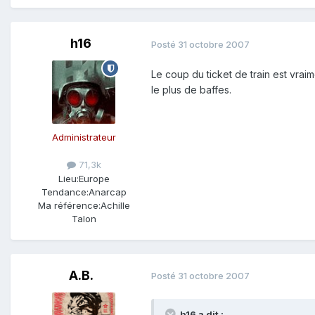
h16
Posté
31 octobre 2007
Le coup du ticket de train est vraime
le plus de baffes.
Administrateur
71,3k
Lieu:
Europe
Tendance:
Anarcap
Ma référence:
Achille
Talon
A.B.
Posté
31 octobre 2007
h16 a dit :