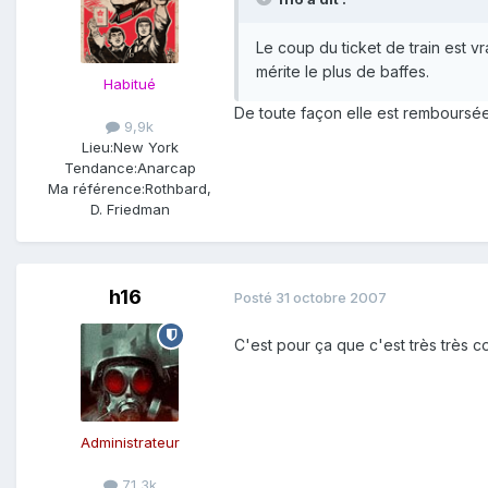
Le coup du ticket de train est vra
mérite le plus de baffes.
Habitué
De toute façon elle est remboursée 
9,9k
Lieu:
New York
Tendance:
Anarcap
Ma référence:
Rothbard,
D. Friedman
h16
Posté
31 octobre 2007
C'est pour ça que c'est très très c
Administrateur
71,3k