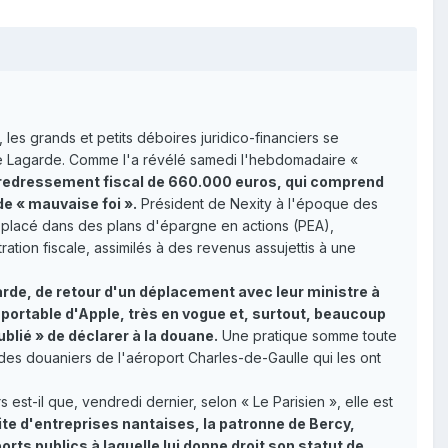
, les grands et petits déboires juridico-financiers se
stine Lagarde. Comme l'a révélé samedi l'hebdomadaire «
un redressement fiscal de 660.000 euros, qui comprend
de « mauvaise foi ».
Président de Nexity à l'époque des
it placé dans des plans d'épargne en actions (PEA),
ration fiscale, assimilés à des revenus assujettis à une
rde, de retour d'un déplacement avec leur ministre à
 portable d'Apple, très en vogue et, surtout, beaucoup
blié » de déclarer à la douane.
Une pratique somme toute
des douaniers de l'aéroport Charles-de-Gaulle qui les ont
 est-il que, vendredi dernier, selon « Le Parisien », elle est
ite d'entreprises nantaises, la patronne de Bercy,
rts publics à laquelle lui donne droit son statut de