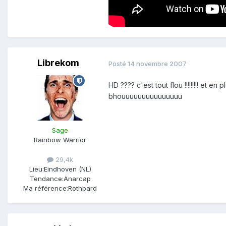
Librekom
Posté
14 novembre 2007
HD ???? c'est tout flou !!!!!!!!! et 
bhouuuuuuuuuuuuuuu
Sage
Rainbow Warrior
29,4k
Lieu:
Eindhoven (NL)
Tendance:
Anarcap
Ma référence:
Rothbard