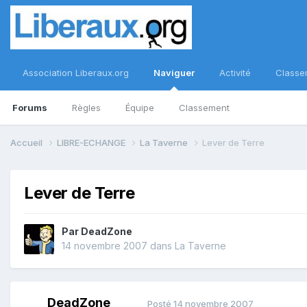
Association Liberaux.org
Naviguer
Activité
Classe
Forums
Règles
Équipe
Classement
Accueil
LIBRE-ECHANGE
La Taverne
Lever de Terre
Lever de Terre
Par
DeadZone
14 novembre 2007
dans
La Taverne
DeadZone
Posté
14 novembre 2007