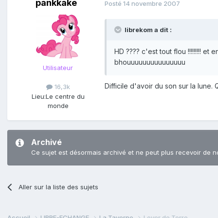
pankkake
Posté
14 novembre 2007
librekom a dit :
HD ???? c'est tout flou !!!!!!!!! 
bhouuuuuuuuuuuuuuu
Utilisateur
Difficile d'avoir du son sur la lune
16,3k
Lieu:
Le centre du
monde
Archivé
Ce sujet est désormais archivé et ne peut plus recevoir de n
Aller sur la liste des sujets
Accueil
LIBRE-ECHANGE
La Taverne
Lever de Terre