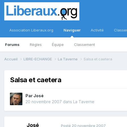
Association Liberaux.org
Naviguer
Activité
Classe
Forums
Règles
Équipe
Classement
Accueil
LIBRE-ECHANGE
La Taverne
Salsa et caetera
Salsa et caetera
Par
José
20 novembre 2007
dans
La Taverne
José
Posté
20 novembre 2007