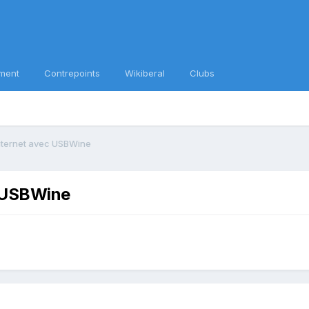
ment
Contrepoints
Wikiberal
Clubs
internet avec USBWine
c USBWine