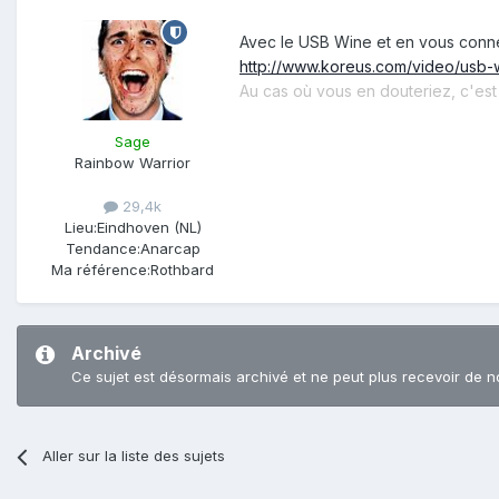
Avec le USB Wine et en vous conne
http://www.koreus.com/video/usb-w
Au cas où vous en douteriez, c'es
Sage
Rainbow Warrior
29,4k
Lieu:
Eindhoven (NL)
Tendance:
Anarcap
Ma référence:
Rothbard
Archivé
Ce sujet est désormais archivé et ne peut plus recevoir de n
Aller sur la liste des sujets