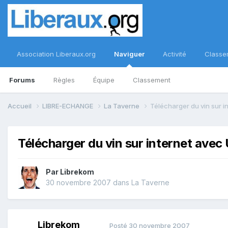
Association Liberaux.org
Naviguer
Activité
Classe
Forums
Règles
Équipe
Classement
Accueil
LIBRE-ECHANGE
La Taverne
Télécharger du vin sur 
Télécharger du vin sur internet ave
Par
Librekom
30 novembre 2007
dans
La Taverne
Librekom
Posté
30 novembre 2007