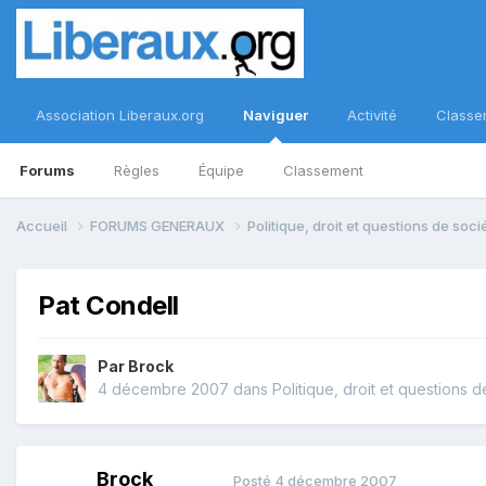
Association Liberaux.org
Naviguer
Activité
Classe
Forums
Règles
Équipe
Classement
Accueil
FORUMS GENERAUX
Politique, droit et questions de soc
Pat Condell
Par
Brock
4 décembre 2007
dans
Politique, droit et questions 
Brock
Posté
4 décembre 2007