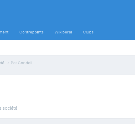
ment
Contrepoints
Wikiberal
Clubs
iété
Pat Condell
de société