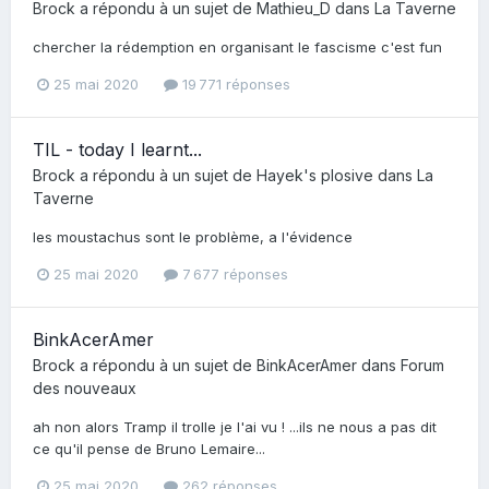
Brock
a répondu à un sujet de
Mathieu_D
dans
La Taverne
chercher la rédemption en organisant le fascisme c'est fun
25 mai 2020
19 771 réponses
TIL - today I learnt...
Brock
a répondu à un sujet de
Hayek's plosive
dans
La
Taverne
les moustachus sont le problème, a l'évidence
25 mai 2020
7 677 réponses
BinkAcerAmer
Brock
a répondu à un sujet de
BinkAcerAmer
dans
Forum
des nouveaux
ah non alors Tramp il trolle je l'ai vu ! ...ils ne nous a pas dit
ce qu'il pense de Bruno Lemaire...
25 mai 2020
262 réponses