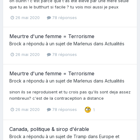
oh ouinn ! c'est parce que t'as ete eleve par une mere seule
que tu as le butthurt si facile ? tu vois moi aussi je peux
26 mai 2020
78 réponses
Meurtre d'une femme = Terrorisme
Brock
a répondu à un sujet de
Marlenus
dans
Actualités
26 mai 2020
78 réponses
Meurtre d'une femme = Terrorisme
Brock
a répondu à un sujet de
Marlenus
dans
Actualités
sinon ils se reproduisent et tu crois pas qu'ils sont deja assez
nombreux? c'est de la contraception a distance
26 mai 2020
78 réponses
1
Canada, politique & sirop d'érable
Brock
a répondu à un sujet de
Tramp
dans
Europe et