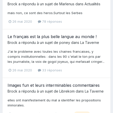
Brock
a répondu à un sujet de
Marlenus
dans
Actualités
mais non, ce sont des heros.Surtout les Serbes
26 mai 2020
78 réponses
Le français est la plus belle langue au monde !
Brock
a répondu à un sujet de
poney
dans
La Taverne
J'ai le probleme avec toutes les chaines francaises, y
compris institutionnelles : dans les 90 c'etait le ton pris par
les journaliste, la voix de gogol joyeux, qui mefaisait cringer...
26 mai 2020
33 réponses
Images fun et leurs interminables commentaires
Brock
a répondu à un sujet de
Librekom
dans
La Taverne
elles ont manifestement du mal a identifier les propositions
immorales.