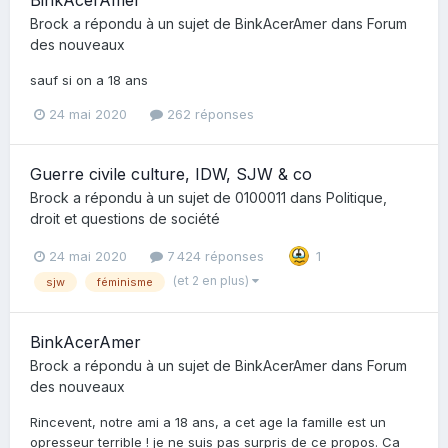
Brock
a répondu à un sujet de
BinkAcerAmer
dans
Forum
des nouveaux
sauf si on a 18 ans
24 mai 2020
262 réponses
Guerre civile culture, IDW, SJW & co
Brock
a répondu à un sujet de
0100011
dans
Politique,
droit et questions de société
24 mai 2020
7 424 réponses
1
(et 2 en plus)
sjw
féminisme
BinkAcerAmer
Brock
a répondu à un sujet de
BinkAcerAmer
dans
Forum
des nouveaux
Rincevent, notre ami a 18 ans, a cet age la famille est un
opresseur terrible ! je ne suis pas surpris de ce propos. Ca