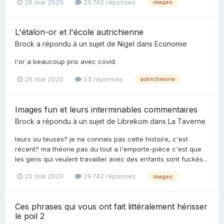
26 mai 2020
29 742 réponses
images
L'étalon-or et l'école autrichienne
Brock
a répondu à un sujet de
Nigel
dans
Economie
l'or a beaucoup pris avec covid.
26 mai 2020
53 réponses
autrichienne
Images fun et leurs interminables commentaires
Brock
a répondu à un sujet de
Librekom
dans
La Taverne
teurs ou teuses? je ne connais pas cette histoire, c'est
récent? ma théorie pas du tout a l'emporte-pièce c'est que
les gens qui veulent travailler avec des enfants sont fuckés...
25 mai 2020
29 742 réponses
images
Ces phrases qui vous ont fait littéralement hérisser
le poil 2