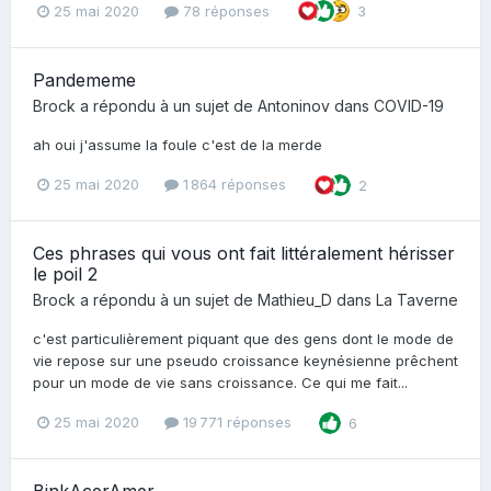
25 mai 2020
78 réponses
3
Pandememe
Brock
a répondu à un sujet de
Antoninov
dans
COVID-19
ah oui j'assume la foule c'est de la merde
25 mai 2020
1 864 réponses
2
Ces phrases qui vous ont fait littéralement hérisser
le poil 2
Brock
a répondu à un sujet de
Mathieu_D
dans
La Taverne
c'est particulièrement piquant que des gens dont le mode de
vie repose sur une pseudo croissance keynésienne prêchent
pour un mode de vie sans croissance. Ce qui me fait...
25 mai 2020
19 771 réponses
6
BinkAcerAmer