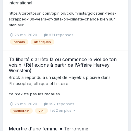
international
https://torontosun.com/opinion/columnists/goldstein-feds-
scrapped-100-years-of-data-on-climate-change bien sur
bien sur
26 mai 2020
871 réponses
canada
amériques
Ta liberté s'arrête là où commence le viol de ton
voisin. (Réflexions à partir de l'Affaire Harvey
Weinstein)
Brock
a répondu à un sujet de
Hayek's plosive
dans
Philosophie, éthique et histoire
ca n'existe pas les racailles
26 mai 2020
997 réponses
(et 2 en plus)
weinstein
viol
Meurtre d'une femme = Terrorisme