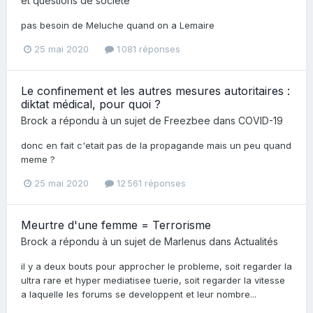
et questions de société
pas besoin de Meluche quand on a Lemaire
25 mai 2020
1 081 réponses
Le confinement et les autres mesures autoritaires :
diktat médical, pour quoi ?
Brock
a répondu à un sujet de
Freezbee
dans
COVID-19
donc en fait c'etait pas de la propagande mais un peu quand
meme ?
25 mai 2020
12 561 réponses
Meurtre d'une femme = Terrorisme
Brock
a répondu à un sujet de
Marlenus
dans
Actualités
il y a deux bouts pour approcher le probleme, soit regarder la
ultra rare et hyper mediatisee tuerie, soit regarder la vitesse
a laquelle les forums se developpent et leur nombre...