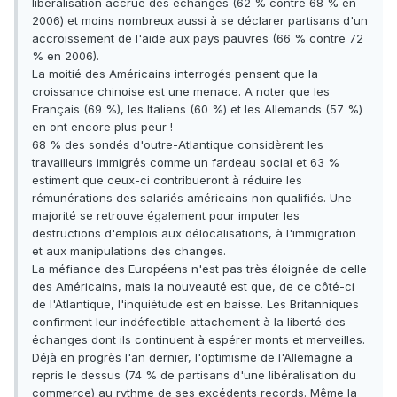
libéralisation accrue des échanges (62 % contre 68 % en
2006) et moins nombreux aussi à se déclarer partisans d'un
accroissement de l'aide aux pays pauvres (66 % contre 72
% en 2006).
La moitié des Américains interrogés pensent que la
croissance chinoise est une menace. A noter que les
Français (69 %), les Italiens (60 %) et les Allemands (57 %)
en ont encore plus peur !
68 % des sondés d'outre-Atlantique considèrent les
travailleurs immigrés comme un fardeau social et 63 %
estiment que ceux-ci contribueront à réduire les
rémunérations des salariés américains non qualifiés. Une
majorité se retrouve également pour imputer les
destructions d'emplois aux délocalisations, à l'immigration
et aux manipulations des changes.
La méfiance des Européens n'est pas très éloignée de celle
des Américains, mais la nouveauté est que, de ce côté-ci
de l'Atlantique, l'inquiétude est en baisse. Les Britanniques
confirment leur indéfectible attachement à la liberté des
échanges dont ils continuent à espérer monts et merveilles.
Déjà en progrès l'an dernier, l'optimisme de l'Allemagne a
repris le dessus (74 % de partisans d'une libéralisation du
commerce) au rythme de ses excédents records. Même la