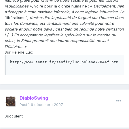
menace grave pour l’avenir de notre société et pour les valeurs
républicaines
», voire pour la dignité humaine : «
Décidément, rien
n’échappe à cette machine infernale, à cette logique inhumaine. Le
"libéralisme"
, c’est-à-dire la primauté de l’argent sur l’homme dans
tous les domaines, est véritablement une calamité pour notre
société et pour notre pays ; c’est bien un recul de notre civilisation
! (…) En acceptant de légaliser la spéculation sur le marché du
crime, le Sénat prendrait une lourde responsabilité devant
l’Histoire…
»
Sur Hélène Luc:
http://www.senat.fr/senfic/luc_helene77044f.htm
l
DiabloSwing
Posté
6 décembre 2007
Succulent.