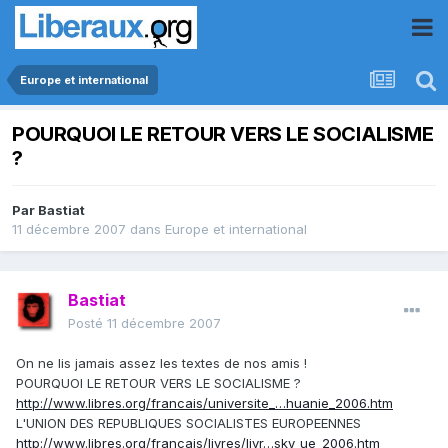
Europe et international
POURQUOI LE RETOUR VERS LE SOCIALISME
?
Par
Bastiat
11 décembre 2007
dans
Europe et international
Bastiat
Posté
11 décembre 2007
On ne lis jamais assez les textes de nos amis !
POURQUOI LE RETOUR VERS LE SOCIALISME ?
http://www.libres.org/francais/universite_…huanie_2006.htm
L'UNION DES REPUBLIQUES SOCIALISTES EUROPEENNES
http://www.libres.org/francais/livres/livr…sky_ue_2006.htm