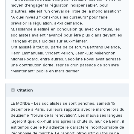
moyen d'engager la régulation indispensable", pour
d'autres, elle est "un cheval de Troie de la mondialisation".
"A quel niveau fixons-nous les curseurs" pour faire
prévaloir la régulation, a-t-il demandé.
M. Hollande a estimé en conclusion qu'avec ce forum, les
socialistes avaient "avancé pour être plus clairs devant les
Français et plus lucides sur eux-mêmes".
Ont assisté à tout ou partie de ce forum Bertrand Delanoë,
Henri Emmanuelli, Vincent Peillon, Jean-Luc Mélenchon,
Michel Rocard, entre autres. Ségolène Royal avait adressé
une contribution écrite, reprise d'un passage de son livre
"Maintenant" publié en mars dernier.
Citation
LE MONDE - Les socialistes se sont penchés, samedi 15
décembre à Paris, sur leurs rapports avec le marché lors du
deuxième "forum de la rénovation". Les mauvaises langues
jugeront que, dix-huit ans après la chute du mur de Berlin, il
est temps que le PS admette le caractère incontournable de
l'économie de marché. Le rapport introductif du forum ne