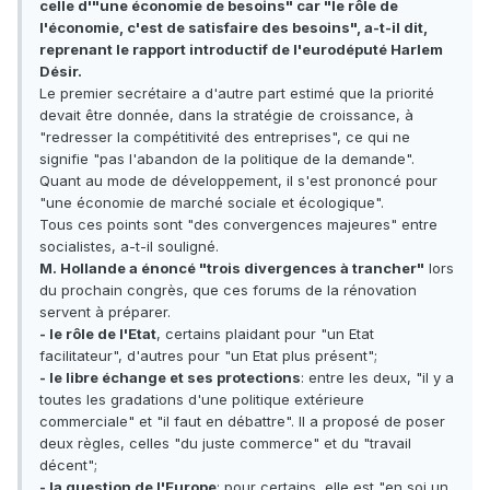
celle d'"une économie de besoins" car "le rôle de
l'économie, c'est de satisfaire des besoins", a-t-il dit,
reprenant le rapport introductif de l'eurodéputé Harlem
Désir.
Le premier secrétaire a d'autre part estimé que la priorité
devait être donnée, dans la stratégie de croissance, à
"redresser la compétitivité des entreprises", ce qui ne
signifie "pas l'abandon de la politique de la demande".
Quant au mode de développement, il s'est prononcé pour
"une économie de marché sociale et écologique".
Tous ces points sont "des convergences majeures" entre
socialistes, a-t-il souligné.
M. Hollande a énoncé "trois divergences à trancher"
lors
du prochain congrès, que ces forums de la rénovation
servent à préparer.
- le rôle de l'Etat
, certains plaidant pour "un Etat
facilitateur", d'autres pour "un Etat plus présent";
- le libre échange et ses protections
: entre les deux, "il y a
toutes les gradations d'une politique extérieure
commerciale" et "il faut en débattre". Il a proposé de poser
deux règles, celles "du juste commerce" et du "travail
décent";
- la question de l'Europe
: pour certains, elle est "en soi un