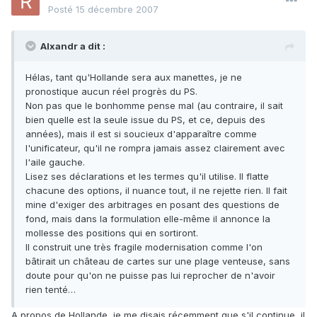
Posté
15 décembre 2007
Alxandr a dit :
Hélas, tant qu'Hollande sera aux manettes, je ne
pronostique aucun réel progrès du PS.
Non pas que le bonhomme pense mal (au contraire, il sait
bien quelle est la seule issue du PS, et ce, depuis des
années), mais il est si soucieux d'apparaître comme
l'unificateur, qu'il ne rompra jamais assez clairement avec
l'aile gauche.
Lisez ses déclarations et les termes qu'il utilise. Il flatte
chacune des options, il nuance tout, il ne rejette rien. Il fait
mine d'exiger des arbitrages en posant des questions de
fond, mais dans la formulation elle-même il annonce la
mollesse des positions qui en sortiront.
Il construit une très fragile modernisation comme l'on
bâtirait un château de cartes sur une plage venteuse, sans
doute pour qu'on ne puisse pas lui reprocher de n'avoir
rien tenté…
A propos de Hollande, je me disais récemment que s'il continue, il