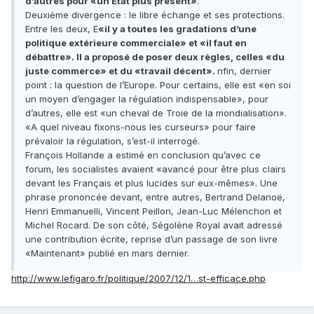
d’autres pour «un Etat plus présent»
.
Deuxième divergence : le libre échange et ses protections.
Entre les deux, E
«il y a toutes les gradations d’une
politique extérieure commerciale» et «il faut en
débattre». Il a proposé de poser deux règles, celles «du
juste commerce» et du «travail décent».
nfin, dernier
point : la question de l’Europe. Pour certains, elle est «en soi
un moyen d’engager la régulation indispensable», pour
d’autres, elle est «un cheval de Troie de la mondialisation».
«A quel niveau fixons-nous les curseurs» pour faire
prévaloir la régulation, s’est-il interrogé.
François Hollande a estimé en conclusion qu’avec ce
forum, les socialistes avaient «avancé pour être plus clairs
devant les Français et plus lucides sur eux-mêmes». Une
phrase prononcée devant, entre autres, Bertrand Delanoë,
Henri Emmanuelli, Vincent Peillon, Jean-Luc Mélenchon et
Michel Rocard. De son côté, Ségolène Royal avait adressé
une contribution écrite, reprise d’un passage de son livre
«Maintenant» publié en mars dernier.
http://www.lefigaro.fr/politique/2007/12/1…st-efficace.php