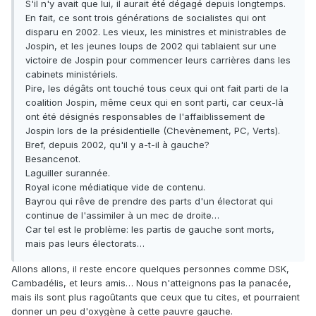
S'il n'y avait que lui, il aurait été dégagé depuis longtemps.
En fait, ce sont trois générations de socialistes qui ont
disparu en 2002. Les vieux, les ministres et ministrables de
Jospin, et les jeunes loups de 2002 qui tablaient sur une
victoire de Jospin pour commencer leurs carrières dans les
cabinets ministériels.
Pire, les dégâts ont touché tous ceux qui ont fait parti de la
coalition Jospin, même ceux qui en sont parti, car ceux-là
ont été désignés responsables de l'affaiblissement de
Jospin lors de la présidentielle (Chevènement, PC, Verts).
Bref, depuis 2002, qu'il y a-t-il à gauche?
Besancenot.
Laguiller surannée.
Royal icone médiatique vide de contenu.
Bayrou qui rêve de prendre des parts d'un électorat qui
continue de l'assimiler à un mec de droite…
Car tel est le problème: les partis de gauche sont morts,
mais pas leurs électorats…
Allons allons, il reste encore quelques personnes comme DSK,
Cambadélis, et leurs amis… Nous n'atteignons pas la panacée,
mais ils sont plus ragoûtants que ceux que tu cites, et pourraient
donner un peu d'oxygène à cette pauvre gauche.