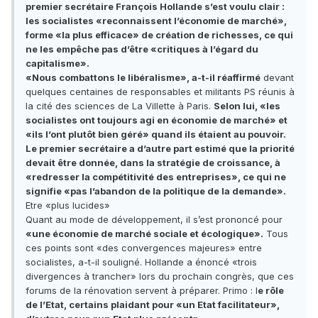
premier secrétaire François Hollande s’est voulu clair :
les socialistes «reconnaissent l’économie de marché»,
forme «la plus efficace» de création de richesses, ce qui
ne les empêche pas d’être «critiques à l’égard du
capitalisme».
«Nous combattons le libéralisme», a-t-il réaffirmé
devant
quelques centaines de responsables et militants PS réunis à
la cité des sciences de La Villette à Paris.
Selon lui, «les
socialistes ont toujours agi en économie de marché» et
«ils l’ont plutôt bien géré» quand ils étaient au pouvoir.
Le premier secrétaire a d’autre part estimé que la priorité
devait être donnée, dans la stratégie de croissance, à
«redresser la compétitivité des entreprises», ce qui ne
signifie «pas l’abandon de la politique de la demande».
Etre «plus lucides»
Quant au mode de développement, il s’est prononcé pour
«une économie de marché sociale et écologique».
Tous
ces points sont «des convergences majeures» entre
socialistes, a-t-il souligné. Hollande a énoncé «trois
divergences à trancher» lors du prochain congrès, que ces
forums de la rénovation servent à préparer. Primo : l
e rôle
de l’Etat, certains plaidant pour «un Etat facilitateur»,