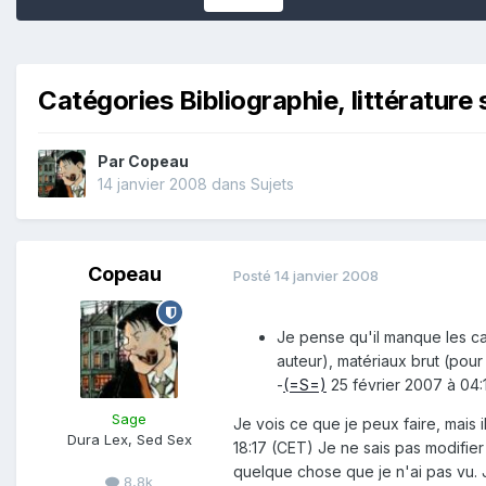
Catégories Bibliographie, littérature 
Par
Copeau
14 janvier 2008
dans
Sujets
Copeau
Posté
14 janvier 2008
Je pense qu'il manque les caté
auteur), matériaux brut (pour
-
(=S=)
25 février 2007 à 04:
Sage
Je vois ce que je peux faire, mais 
Dura Lex, Sed Sex
18:17 (CET) Je ne sais pas modifier
quelque chose que je n'ai pas vu. J
8,8k