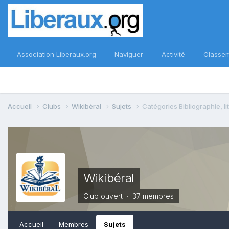
Association Liberaux.org
Naviguer
Activité
Classe
Accueil
Clubs
Wikibéral
Sujets
Catégories Bibliographie, li
Wikibéral
Club ouvert · 37 membres
Accueil
Membres
Sujets