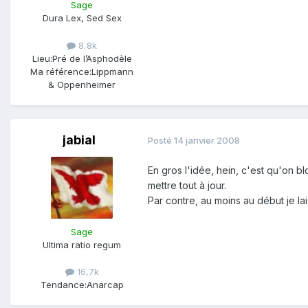
Sage
Dura Lex, Sed Sex
8,8k
Lieu:
Pré de l’Asphodèle
Ma référence:
Lippmann
& Oppenheimer
jabial
Posté
14 janvier 2008
En gros l'idée, hein, c'est qu'on b
mettre tout à jour.
Par contre, au moins au début je la
Sage
Ultima ratio regum
16,7k
Tendance:
Anarcap