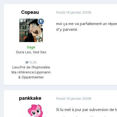
Copeau
Posté
14 janvier 2008
moi ça me va parfaitement un répert
d'y parvenir.
Sage
Dura Lex, Sed Sex
8,8k
Lieu:
Pré de l’Asphodèle
Ma référence:
Lippmann
& Oppenheimer
pankkake
Posté
14 janvier 2008
Si tu met à jour par subversion de 