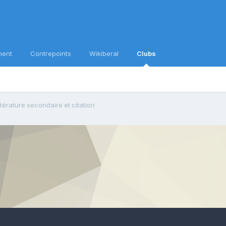
ment
Contrepoints
Wikiberal
Clubs
ttérature secondaire et citation