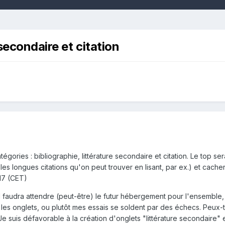
secondaire et citation
gories : bibliographie, littérature secondaire et citation. Le top ser
 les longues citations qu'on peut trouver en lisant, par ex.) et cach
17 (CET)
il faudra attendre (peut-être) le futur hébergement pour l'ensemble, c
 les onglets, ou plutôt mes essais se soldent par des échecs. Peux-t
e suis défavorable à la création d'onglets "littérature secondaire" 